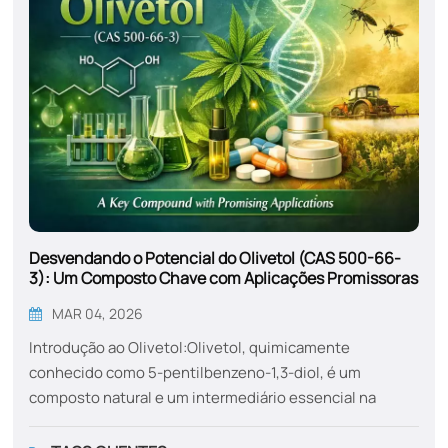
Desvendando o Potencial do Olivetol (CAS 500-66-
3): Um Composto Chave com Aplicações Promissoras
MAR 04, 2026
Introdução ao Olivetol:Olivetol, quimicamente
conhecido como 5-pentilbenzeno-1,3-diol, é um
composto natural e um intermediário essencial na
produção de tetrahidrocanabinol (THC)O olivetol,
principal componente psicoativo da cannabis, é um