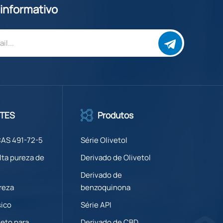
 informativo
TES
Produtos
CAS 491-72-5
Série Olivetol
lta pureza de
Derivado de Olivetol
Derivado de
reza
benzoquinona
sico
Série API
eto para
Derivado de CBD