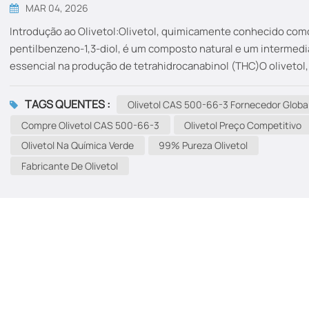
MAR 04, 2026
Introdução ao Olivetol:Olivetol, quimicamente conhecido com
pentilbenzeno-1,3-diol, é um composto natural e um intermedi
essencial na produção de tetrahidrocanabinol (THC)O olivetol,
principal componente psicoativo da cannabis, é um composto
muito procurado. Com a expansão do mercado global de produ
TAGS QUENTES :
Olivetol CAS 500-66-3 Fornecedor Globa
derivados da cannabis, a demanda por olivetol como precursor
Compre Olivetol CAS 500-66-3
Olivetol Preço Competitivo
síntese de canabinoides disparou. Mas além de sua associaçã
Olivetol Na Química Verde
99% Pureza Olivetol
com o THC, o olivetol apresenta outras aplicações promissora
Fabricante De Olivetol
diversos setores, tornando-se um composto interessante tan
para investidores quanto para pesquisadores. Figura 1: Estrutu
molecular do Olivetol (CAS 500-66-3) O que torna o Olivetol
especial?Olivetol é um composto polifenólicoIsso significa qu
contém múltiplos grupos hidroxila ligados a anéis...