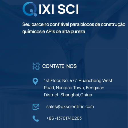
Seu parceiro confiável para blocos de construção
químicos e APIs de alta pureza
CONTATE-NOS
1st Floor, No. 477, Huancheng West
Road, Nanqiao Town, Fengxian
District, Shanghai,China
sales@qxscientific.com
+86 -13701740203