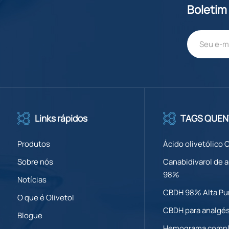
Boletim
Links rápidos
TAGS QUEN
Produtos
Ácido olivetólico 
Sobre nós
Canabidivarol de a
98%
Notícias
CBDH 98% Alta Pu
O que é Olivetol
CBDH para analgé
Blogue
Hemograma compl