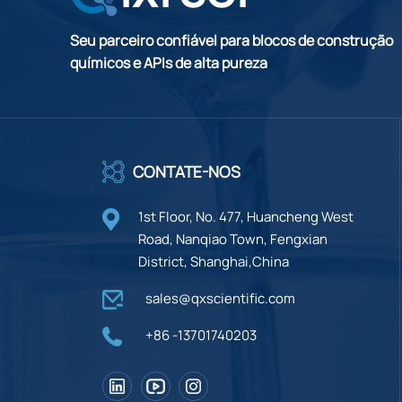
Seu parceiro confiável para blocos de construção
químicos e APIs de alta pureza
CONTATE-NOS
1st Floor, No. 477, Huancheng West
Road, Nanqiao Town, Fengxian
District, Shanghai,China
sales@qxscientific.com
+86 -13701740203