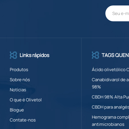
Links rápidos
TAGS QUEN
Produtos
Ácido olivetólico 
Sobre nós
Canabidivarol de a
98%
Notícias
CBDH 98% Alta Pu
O que é Olivetol
CBDH para analgé
Blogue
Hemograma compl
Contate-nos
antimicrobianos