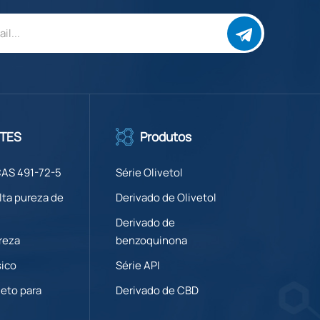
TES
Produtos
CAS 491-72-5
Série Olivetol
lta pureza de
Derivado de Olivetol
Derivado de
reza
benzoquinona
sico
Série API
eto para
Derivado de CBD