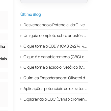
Último Blog
Desvendando o Potencial do Olivetol (CAS 500-66-3): Um Composto Chave com Aplicações Promissoras
Um guia completo sobre anestésicos locais: procaína versus lidocaína
O que torna o CBDV (CAS 24274-48-4) a próxima grande novidade no mundo dos canabinoides?
lha
O que é o canabicromeno (CBC) e por que ele é importante na indústria da cannabis?
iais
O que torna o ácido olivetólico (CAS 491-72-5) tão atraente?
Química Empoderadora: Olivetol de Qualidade Premium para Parceiros Globais
Aplicações potenciais de extratos de plantas de cannabis e fitoquímicos como antimicrobianos naturais
Explorando o CBC (Canabicromeno) - O Canabinoide Pouco Estudado com Imenso Potencial