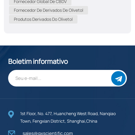
Fornecedor Global De CBDV
canabidivarina, é um canabinóide não psicoativo
Fornecedor De Derivados De Olivetol
encontrado nas plantas de cannabis. Ele compartilha
Produtos Derivados Do Olivetol
uma estrutura química semelhante à do CBD
(canabidiol), mas possui propriedades distintas que o
tornam um tema de estudo fascinante. Com o número
CAS 24274-48-4, o CBDV está ganhando destaque por
seus potenciais benefícios à saúde.Por que escolher o
CBDV?1. Potencial terapêutico:Pesquisas sugerem que
Boletim informativo
o CBDV pode possuir propriedades anticonvulsivantes,
oferecendo esperança para indivíduos com epilepsia
o...
1st Floor, No. 477, Huancheng West Road, Nanqiao
Town, Fengxian District, Shanghai,China
sales@qxscientific.com