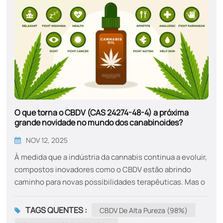
O que torna o CBDV (CAS 24274-48-4) a próxima
grande novidade no mundo dos canabinoides?
NOV 12, 2025
À medida que a indústria da cannabis continua a evoluir,
compostos inovadores como o CBDV estão abrindo
caminho para novas possibilidades terapêuticas. Mas o
que exatamente é o CBDV e por que você deveria
considerar incorporá-lo à sua rotina de bem-estar?
TAGS QUENTES :
CBDV De Alta Pureza (98%)
Entendendo o CBDV: O que é?O CBDV, ou