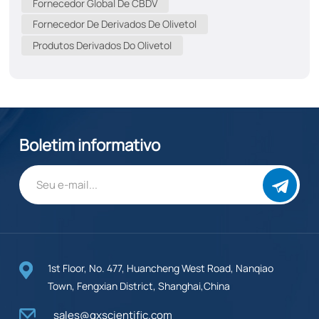
Fornecedor Global De CBDV
canabidivarina, é um canabinóide não psicoativo
Fornecedor De Derivados De Olivetol
encontrado nas plantas de cannabis. Ele compartilha
Produtos Derivados Do Olivetol
uma estrutura química semelhante à do CBD
(canabidiol), mas possui propriedades distintas que o
tornam um tema de estudo fascinante. Com o número
CAS 24274-48-4, o CBDV está ganhando destaque por
seus potenciais benefícios à saúde.Por que escolher o
CBDV?1. Potencial terapêutico:Pesquisas sugerem que
Boletim informativo
o CBDV pode possuir propriedades anticonvulsivantes,
oferecendo esperança para indivíduos com epilepsia
o...
1st Floor, No. 477, Huancheng West Road, Nanqiao
Town, Fengxian District, Shanghai,China
sales@qxscientific.com