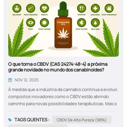
O que torna o CBDV (CAS 24274-48-4) a próxima
grande novidade no mundo dos canabinoides?
NOV 12, 2025
À medida que a indústria da cannabis continua a evoluir,
compostos inovadores como o CBDV estão abrindo
caminho para novas possibilidades terapêuticas. Mas o
que exatamente é o CBDV e por que você deveria
considerar incorporá-lo à sua rotina de bem-estar?
TAGS QUENTES :
CBDV De Alta Pureza (98%)
Entendendo o CBDV: O que é?O CBDV, ou