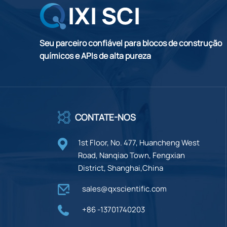
Seu parceiro confiável para blocos de construção
químicos e APIs de alta pureza
CONTATE-NOS
1st Floor, No. 477, Huancheng West
Road, Nanqiao Town, Fengxian
District, Shanghai,China
sales@qxscientific.com
+86 -13701740203