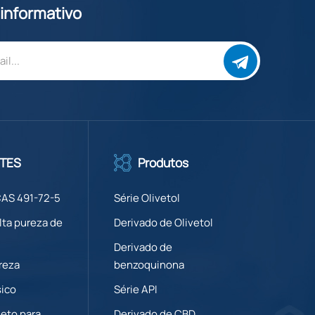
 informativo
TES
Produtos
CAS 491-72-5
Série Olivetol
lta pureza de
Derivado de Olivetol
Derivado de
reza
benzoquinona
sico
Série API
eto para
Derivado de CBD