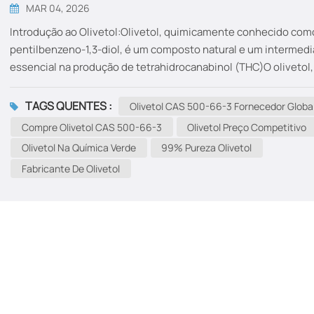
MAR 04, 2026
Introdução ao Olivetol:Olivetol, quimicamente conhecido com
pentilbenzeno-1,3-diol, é um composto natural e um intermedi
essencial na produção de tetrahidrocanabinol (THC)O olivetol,
principal componente psicoativo da cannabis, é um composto
muito procurado. Com a expansão do mercado global de produ
TAGS QUENTES :
Olivetol CAS 500-66-3 Fornecedor Globa
derivados da cannabis, a demanda por olivetol como precursor
Compre Olivetol CAS 500-66-3
Olivetol Preço Competitivo
síntese de canabinoides disparou. Mas além de sua associaçã
Olivetol Na Química Verde
99% Pureza Olivetol
com o THC, o olivetol apresenta outras aplicações promissora
Fabricante De Olivetol
diversos setores, tornando-se um composto interessante tan
para investidores quanto para pesquisadores. Figura 1: Estrutu
molecular do Olivetol (CAS 500-66-3) O que torna o Olivetol
especial?Olivetol é um composto polifenólicoIsso significa qu
contém múltiplos grupos hidroxila ligados a anéis...