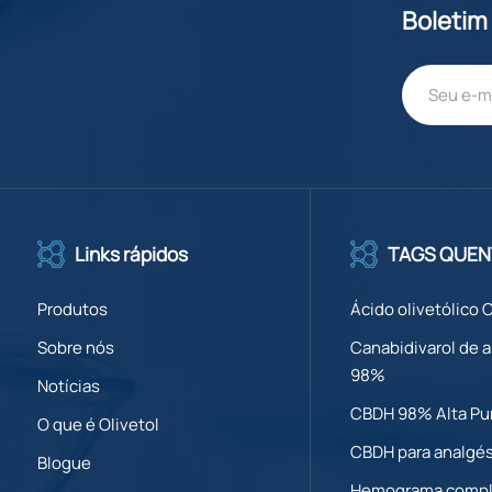
Boletim
Links rápidos
TAGS QUEN
Produtos
Ácido olivetólico 
Sobre nós
Canabidivarol de a
98%
Notícias
CBDH 98% Alta Pu
O que é Olivetol
CBDH para analgé
Blogue
Hemograma compl