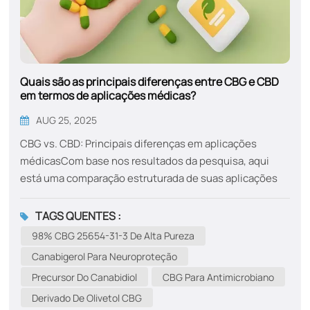
Quais são as principais diferenças entre CBG e CBD
em termos de aplicações médicas?
AUG 25, 2025
CBG vs. CBD: Principais diferenças em aplicações
médicasCom base nos resultados da pesquisa, aqui
está uma comparação estruturada de suas aplicações
médicas, mecanismos e benefícios exclusivos:Usos
médicos primários​​CBG​​CDBNeuroproteção: Protege as
TAGS QUENTES :
células nervosas nas doenças de Huntington, Parkinson
98% CBG 25654-31-3 De Alta Pureza
e Alzheimer Ansiedade e estresse: reduz a ansiedade
Canabigerol Para Neuroproteção
generalizada e a ansiedade socialAntimicrobiano:
Precursor Do Canabidiol
CBG Para Antimicrobiano
Combate bactérias resistentes a antibióticos (por
Derivado De Olivetol CBG
exemplo, MRSA) Dor e inflamação: alivia dores crônicas