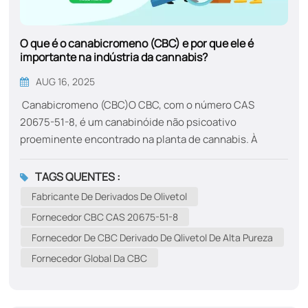
O que é o canabicromeno (CBC) e por que ele é
importante na indústria da cannabis?
AUG 16, 2025
Canabicromeno (CBC)O CBC, com o número CAS
20675-51-8, é um canabinóide não psicoativo
proeminente encontrado na planta de cannabis. À
medida que a indústria se volta para soluções de bem-
estar naturais e holísticas, o CBC tem ganhado
TAGS QUENTES :
destaque devido aos seus potenciais benefícios
Fabricante De Derivados De Olivetol
terapêuticos.Quais são os benefícios do
Fornecedor CBC CAS 20675-51-8
canabicromeno (CBC)?Propriedades anti-
Fornecedor De CBC Derivado De Qlivetol De Alta Pureza
inflamatórias:O CBC é conhecido por sua capacidade de
Fornecedor Global Da CBC
reduzir a inflamação, tornando-o um potencial
candidato para o tratamento de doenças inflamatórias
crônicas.Alívio da dor:Assim como outros canabinoides,