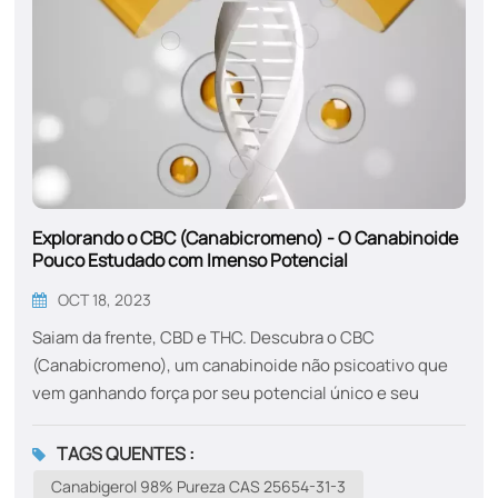
Explorando o CBC (Canabicromeno) - O Canabinoide
Pouco Estudado com Imenso Potencial
OCT 18, 2023
Saiam da frente, CBD e THC. Descubra o CBC
(Canabicromeno), um canabinoide não psicoativo que
vem ganhando força por seu potencial único e seu
papel no cobiçado "efeito entourage". Aprenda sobre a
ciência por trás do CAS 20675-51-8. Figura 1: Estrutura
TAGS QUENTES :
molecular do canabicromeno (CBC). ​Revelando o CBC:
Canabigerol 98% Pureza CAS 25654-31-3