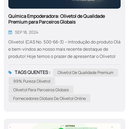
Química Empoderadora: Olivetol de Qualidade
Premium para Parceiros Globais
SEP 18, 2024
Olivetol (CAS No. 500-66-3) – Introdução do produto Olá
e bem-vindos ao nosso mais recente destaque de
produto! Hoje temos o prazer de apresentar o Olivetol
(CAS 500-66-3) — um intermediário químico fino de alta
qualidade que fornecemos a clientes globais,
TAGS QUENTES :
Olivetol De Qualidade Premium
especialmente nos setores farmacêutico, de pesquisa
99% Pureza Olivetol
e de produtos químicos especializados. O que é
Olivetol Para Parceiros Globais
Olivetol? Olivetol, com CAS nº 500-66-3, também é
Fornecedores Globais Da Olivetol Online
conhecido como 5-pentilresorcinol ou 5-pentil-1,3-
benzenodiol. Sua fórmula molecular és C₁₁H₁₆O₂ e
mmassa olar ~180,24 g/mol. É usado em síntese
química, aplicações de pesquisa e como bloco de
construção para moléculas mais complexas. Por...