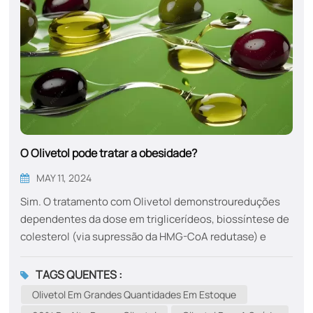
O Olivetol pode tratar a obesidade?
MAY 11, 2024
Sim. O tratamento com Olivetol demonstroureduções
dependentes da dose em triglicerídeos, biossíntese de
colesterol (via supressão da HMG-CoA redutase) e
acúmulo de lipídios hepáticos​, melhorando
eficazmente a esteato-hepatite induzida pela
TAGS QUENTES :
obesidade. Isso foi corroborado pela normalização dos
Olivetol Em Grandes Quantidades Em Estoque
níveis de enzimas hepáticas (ALT/AST), indicando