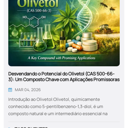
Desvendando o Potencial do Olivetol (CAS 500-66-
3): Um Composto Chave com Aplicações Promissoras
MAR 04, 2026
Introdução ao Olivetol:Olivetol, quimicamente
conhecido como 5-pentilbenzeno-1,3-diol, é um
composto natural e um intermediário essencial na
produção de tetrahidrocanabinol (THC)O olivetol,
principal componente psicoativo da cannabis, é um