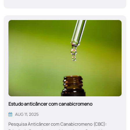
(artrite, fibromialgia)Saúde Digestiva: Reduz a
inflamação na DII e estimula o apetite em pacientes de
quimioterapiaSuporte para o sono: melhora a qualidade
do sono por meio da modulação do GABA Glaucoma:
reduz a pressão intraocular Epilepsia: Epidiolex
aprovado pela FDA para síndrome de...
Estudo anticâncer com canabicromeno
AUG 11, 2025
Pesquisa Anticâncer com Canabicromeno (CBC):