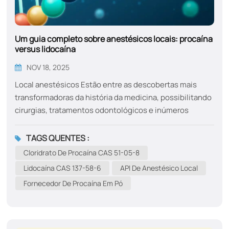
Um guia completo sobre anestésicos locais: procaína
versus lidocaína
NOV 18, 2025
Local anestésicos Estão entre as descobertas mais
transformadoras da história da medicina, possibilitando
cirurgias, tratamentos odontológicos e inúmeros
procedimentos diagnósticos sem dor. Dentre os muitos
agentes desenvolvidos, dois nomes se destacam como
TAGS QUENTES :
pilares na área:Procaína (Novocaína) eLidocaína
Cloridrato De Procaína CAS 51-05-8
(Xilocaína). Um é o éster pioneiro que iniciou uma
Lidocaína CAS 137-58-6
API De Anestésico Local
revolução, e o outro é a amida versátil que passou a
Fornecedor De Procaína Em Pó
dominar a prática moderna. Este guia explora suas
histórias, mecanismos, aplicações e por que a
compreensão de suas diferenças continua sendo
crucial para clínicos e profissionais da indústria