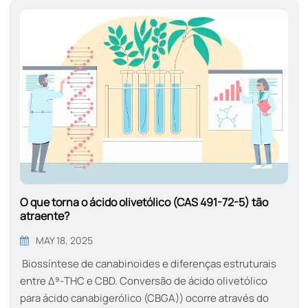
o CBC pode contribuir para o controle da dor sem causar
efeitos psicoativos.Efeitos neuroprotetores:Estudos
preliminares sugerem que o CBC pode promover a
neurogênese, apoiando a saúde cerebral e a função
cognitiva.Potencial antide...
O que torna o ácido olivetólico (CAS 491-72-5) tão
atraente?
MAY 18, 2025
Biossíntese de canabinoides e diferenças estruturais
entre Δ⁹-THC e CBD. Conversão de ácido olivetólico
para ácido canabigerólico (CBGA)) ocorre através do