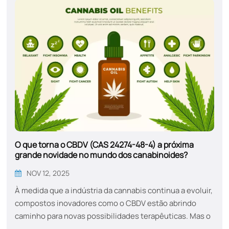
atualmente.Os pioneiros da história: duas eras
distintasProcaínaA novocaína, sintetizada por Alfred
Einhorn em 1905 e introduzida como "Novocaína", foi o
primeiro anestésico local sintético verdade...
O que torna o CBDV (CAS 24274-48-4) a próxima
grande novidade no mundo dos canabinoides?
NOV 12, 2025
À medida que a indústria da cannabis continua a evoluir,
compostos inovadores como o CBDV estão abrindo
caminho para novas possibilidades terapêuticas. Mas o
que exatamente é o CBDV e por que você deveria