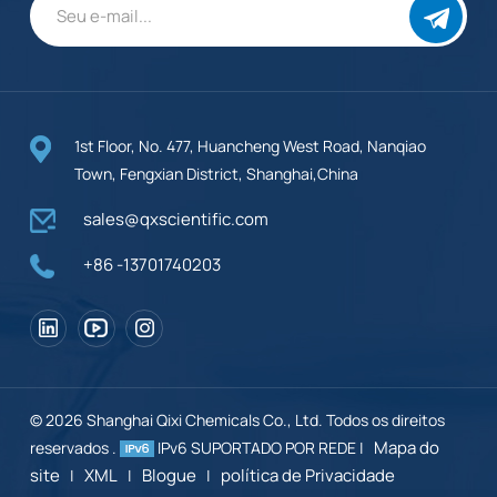
1st Floor, No. 477, Huancheng West Road, Nanqiao
Town, Fengxian District, Shanghai,China
sales@qxscientific.com
+86 -13701740203
© 2026 Shanghai Qixi Chemicals Co., Ltd. Todos os direitos
Mapa do
reservados .
IPv6 SUPORTADO POR REDE |
site
XML
Blogue
política de Privacidade
|
|
|