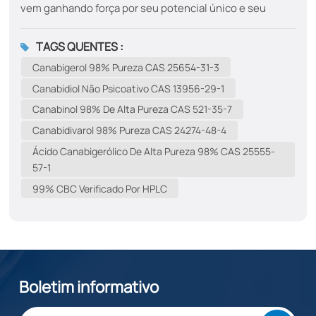
vem ganhando força por seu potencial único e seu
papel no cobiçado "efeito entourage". Aprenda sobre a
ciência por trás do CAS 20675-51-8. Figura 1: Estrutura
TAGS QUENTES :
molecular do canabicromeno (CBC). ​Revelando o CBC:
Canabigerol 98% Pureza CAS 25654-31-3
um canabinoide menor com grande potencial​No vasto e
Canabidiol Não Psicoativo CAS 13956-29-1
complexo mundo da fitoquímica da cannabis, a maior
Canabinol 98% De Alta Pureza CAS 521-35-7
parte dos holofotes se concentra em dois
Canabidivarol 98% Pureza CAS 24274-48-4
protagonistas: o THC, conhecido por suas propriedades
psicoativas, e o CBD, celebrado por suas aplicações no
Ácido Canabigerólico De Alta Pureza 98% CAS 25555-
bem-estar. No entanto, a planta de cannabis produz
57-1
mais de uma centena de outros canabinoides, cada um
99% CBC Verificado Por HPLC
com características únicas. Hoje, focamos em um dos
mais promissores entre eles: o Canabicromeno (CBC). O
CBC, com seu número de registro...
Boletim informativo