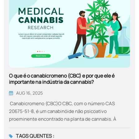
O que é o canabicromeno (CBC) e por que ele é
importante na indústria da cannabis?
AUG 16, 2025
Canabicromeno (CBC)O CBC, com o número CAS
20675-51-8, é um canabinóide não psicoativo
proeminente encontrado na planta de cannabis. À
medida que a indústria se volta para soluções de bem-
estar naturais e holísticas, o CBC tem ganhado
TAGS QUENTES :