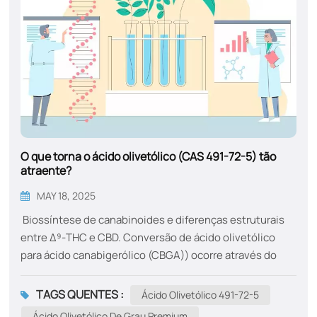
O que torna o ácido olivetólico (CAS 491-72-5) tão
atraente?
MAY 18, 2025
Biossíntese de canabinoides e diferenças estruturais
entre Δ⁹-THC e CBD. Conversão de ácido olivetólico
para ácido canabigerólico (CBGA)) ocorre através do
uso da preniltransferase aromática. O CBGA atua como
ponto de diferenciação a partir do qual as FAD-oxidases
TAGS QUENTES :
Ácido Olivetólico 491-72-5
específicas para canabinoides (THCA sintase e CBDA
Ácido Olivetólico De Grau Premium