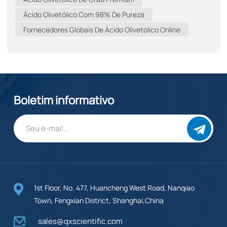
sintase) convertem o CBGA em ácidos canabinoides
Ácido Olivetólico Com 98% De Pureza
precursores. A descarboxilação subsequente dos
Fornecedores Globais De Ácido Olivetólico Online
ácidos canabinoides resulta em canabinoides ativos. O
Δ⁹-THC forma um anel cíclico, enquanto CBD Possui um
grupo hidroxila, resultando em diferenças estruturais
tridimensionais.1 Vias de biossíntese de canabinoides,
terpenoides, esteróis e flavonoides2,3,4. Por que você
deveria prestar atenção ao ácido olivetólico?Ácido
Boletim informativo
Olivetólico (AO) O ácido oleico (OA) é mais do que um
derivado...
1st Floor, No. 477, Huancheng West Road, Nanqiao
Town, Fengxian District, Shanghai,China
sales@qxscientific.com