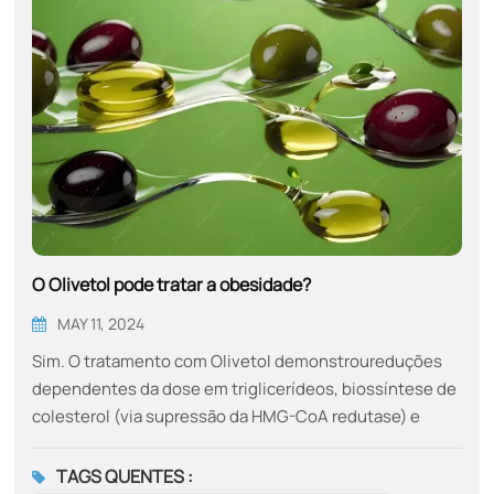
O Olivetol pode tratar a obesidade?
MAY 11, 2024
Sim. O tratamento com Olivetol demonstroureduções
dependentes da dose em triglicerídeos, biossíntese de
colesterol (via supressão da HMG-CoA redutase) e
acúmulo de lipídios hepáticos​, melhorando
eficazmente a esteato-hepatite induzida pela
TAGS QUENTES :