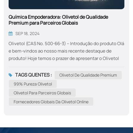
Química Empoderadora: Olivetol de Qualidade
Premium para Parceiros Globais
SEP 18, 2024
Olivetol (CAS No. 500-66-3) – Introdução do produto Olá
e bem-vindos ao nosso mais recente destaque de
produto! Hoje temos o prazer de apresentar o Olivetol
(CAS 500-66-3) — um intermediário químico fino de alta
qualidade que fornecemos a clientes globais,
TAGS QUENTES :
Olivetol De Qualidade Premium
especialmente nos setores farmacêutico, de pesquisa
99% Pureza Olivetol
e de produtos químicos especializados. O que é
Olivetol Para Parceiros Globais
Olivetol? Olivetol, com CAS nº 500-66-3, também é
Fornecedores Globais Da Olivetol Online
conhecido como 5-pentilresorcinol ou 5-pentil-1,3-
benzenodiol. Sua fórmula molecular és C₁₁H₁₆O₂ e
mmassa olar ~180,24 g/mol. É usado em síntese
química, aplicações de pesquisa e como bloco de
construção para moléculas mais complexas. Por...