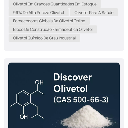
obesidade. Isso foi corroborado pela normalização dos
Olivetol Em Grandes Quantidades Em Estoque
níveis de enzimas hepáticas (ALT/AST), indicando
99% De Alta Pureza Olivetol
Olivetol Para A Saúde
efeitos hepatoprotetores significativos. Esses achados
Fornecedores Globais Da Olivetol Online
comprovam o potencial terapêutico multialvo do
Bloco De Construção Farmacêutica Olivetol
Olivetol contra a desregulação metabólica na
obesidade, embora pesquisas adicionais sejam
Olivetol Químico De Grau Industrial
necessárias para delinear suas ações mecanísticas
primárias – incluindo possíveis efeitos sinérgicos com
vias regulatórias endógenas – antes da tradução clínica.
Figura 1. OlivetolOlivetol exibe umadose-resposta
divergente​: doses baixas reduzem as enzimas hepátic...