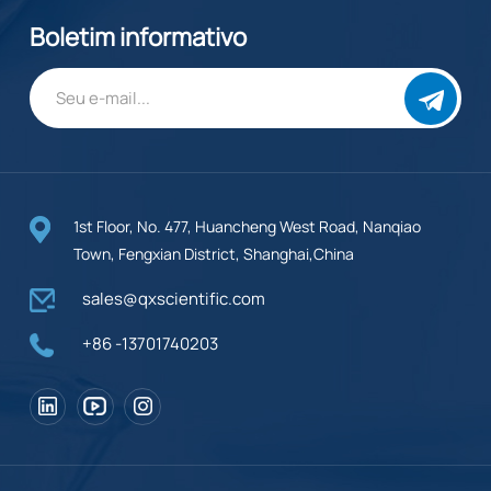
Boletim informativo
1st Floor, No. 477, Huancheng West Road, Nanqiao
Town, Fengxian District, Shanghai,China
sales@qxscientific.com
+86 -13701740203