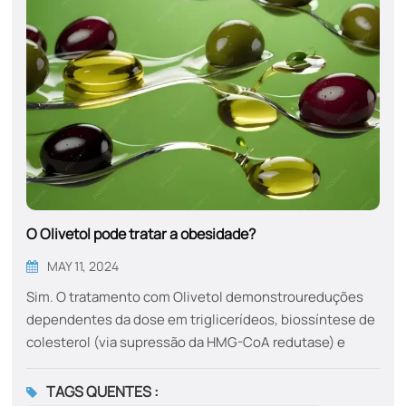
O Olivetol pode tratar a obesidade?
MAY 11, 2024
Sim. O tratamento com Olivetol demonstroureduções
dependentes da dose em triglicerídeos, biossíntese de
colesterol (via supressão da HMG-CoA redutase) e
acúmulo de lipídios hepáticos​, melhorando
eficazmente a esteato-hepatite induzida pela
TAGS QUENTES :