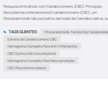
Pesquisa Anticâncer com Canabicromeno (CBC): Principais
Descobertas e MecanismosO canabicromeno (CBC), um
fitocanabinoide não psicoativo derivado da Cannabis sativa, s
como um candidato promissor para o tratamento do câncer. Ab
uma síntese de suas propriedades e mecanismos anticancerí
TAGS QUENTES :
Fitocanabinóide, Família Dos Canabinóide
com base em estudos recentes: Mecanismos AnticâncerIndu
Extrato De Canabicromeno CBC
de vias de morte celular:Apoptose: o hemograma completo ati
Hemograma Completo Para Anti-Inflamatório
caspase-3/8/9, desencadeando a morte celular programada e
CBC Química De Grau Industrial
células de câncer de pâncreas, mama e bexiga Ferroptose:
aumenta a expressão de genes relacionados à ferroptose (por
Hemograma Completo Para Neuroproteção
exemplo, HMOX1) e esgota a glutationa, levando à peroxidaçã
CBC Para Antimicrobiano
lipídica em modelos de câncer pancreático. Autofagia: modula 
expressão de LC3-II e Beclin-1, promovendo a autodestruição 
células canc...