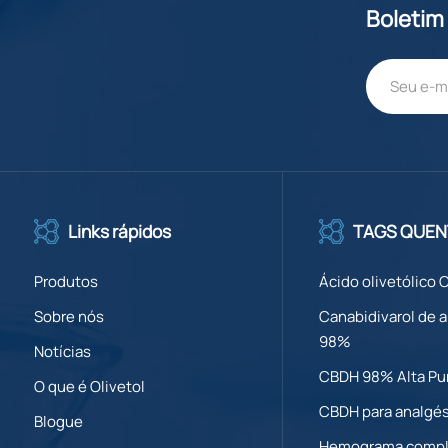
Boletim
Links rápidos
TAGS QUEN
Produtos
Ácido olivetólico 
Sobre nós
Canabidivarol de a
98%
Notícias
CBDH 98% Alta Pu
O que é Olivetol
CBDH para analgé
Blogue
Hemograma compl