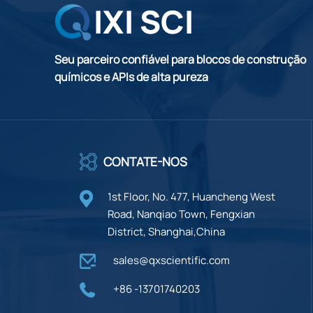
Seu parceiro confiável para blocos de construção
químicos e APIs de alta pureza
CONTATE-NOS
1st Floor, No. 477, Huancheng West
Road, Nanqiao Town, Fengxian
District, Shanghai,China
sales@qxscientific.com
+86 -13701740203