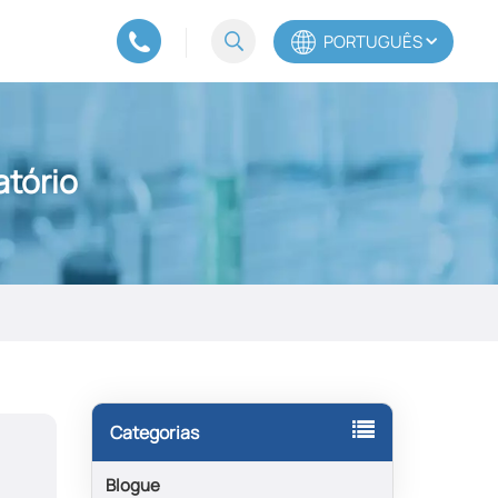
PORTUGUÊS
English
tório
Español
Português
Categorias
Blogue