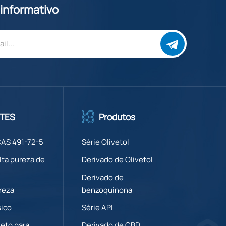
 informativo
TES
Produtos
CAS 491-72-5
Série Olivetol
lta pureza de
Derivado de Olivetol
Derivado de
reza
benzoquinona
sico
Série API
eto para
Derivado de CBD