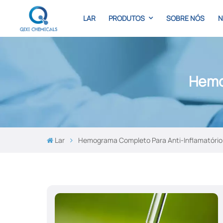
LAR
PRODUTOS
SOBRE NÓS
N
Hemo
Lar
Hemograma Completo Para Anti-Inflamatório