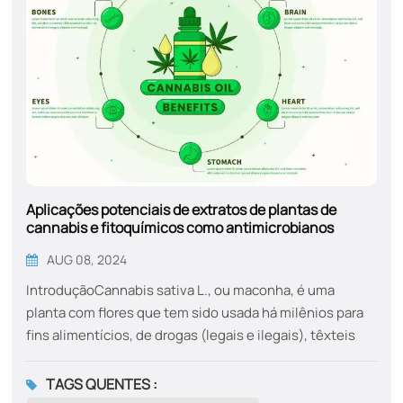
Aplicações potenciais de extratos de plantas de
cannabis e fitoquímicos como antimicrobianos
naturais
AUG 08, 2024
IntroduçãoCannabis sativa L., ou maconha, é uma
planta com flores que tem sido usada há milênios para
fins alimentícios, de drogas (legais e ilegais), têxteis
(cânhamo) e religiosos. O melhoramento genético
seletivo resultou em inúmeras cepas de C. sativa
TAGS QUENTES :
(cultivares) com diferentes propriedades. Por exemplo,