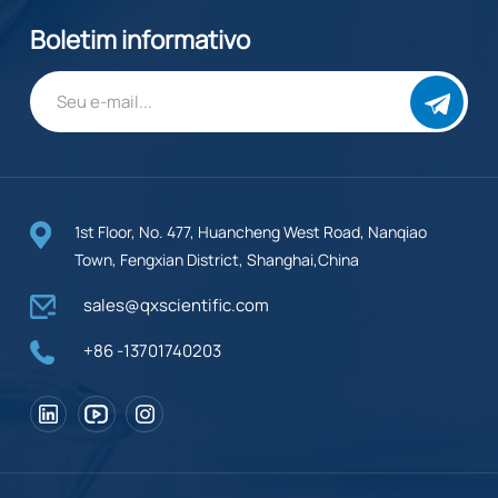
Boletim informativo
1st Floor, No. 477, Huancheng West Road, Nanqiao
Town, Fengxian District, Shanghai,China
sales@qxscientific.com
+86 -13701740203