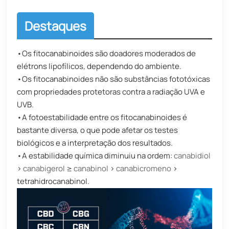
Destaques
•Os fitocanabinoides são doadores moderados de
elétrons lipofílicos, dependendo do ambiente.
•Os fitocanabinoides não são substâncias fototóxicas
com propriedades protetoras contra a radiação UVA e
UVB.
•A fotoestabilidade entre os fitocanabinoides é
bastante diversa, o que pode afetar os testes
biológicos e a interpretação dos resultados.
•A estabilidade química diminuiu na ordem:
canabidiol
>
canabigerol
≥
canabinol
>
canabicromeno
>
tetrahidrocanabinol.