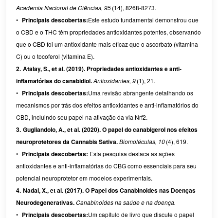
Academia Nacional de Ciências, 95
(14), 8268-8273.
•
Principais descobertas:
Este estudo fundamental demonstrou que
o CBD e o THC têm propriedades antioxidantes potentes, observando
que o CBD foi um antioxidante mais eficaz que o ascorbato (vitamina
C) ou o tocoferol (vitamina E).
2.
Atalay, S., et al. (2019). Propriedades antioxidantes e anti-
inflamatórias do canabidiol.
​
Antioxidantes, 9
(1), 21.
•
Principais descobertas:
Uma revisão abrangente detalhando os
mecanismos por trás dos efeitos antioxidantes e anti-inflamatórios do
CBD, incluindo seu papel na ativação da via Nrf2.
3.
Gugliandolo, A., et al. (2020). O papel do canabigerol nos efeitos
neuroprotetores da Cannabis Sativa.​
​
Biomoléculas, 10
(4), 619.
•
Principais descobertas:
​ Esta pesquisa destaca as ações
antioxidantes e anti-inflamatórias do CBG como essenciais para seu
potencial neuroprotetor em modelos experimentais.
4.
Nadal, X., et al. (2017). O Papel dos Canabinoides nas Doenças
Neurodegenerativas.
​
Canabinoides na saúde e na doença.
•
Principais descobertas:
Um capítulo de livro que discute o papel