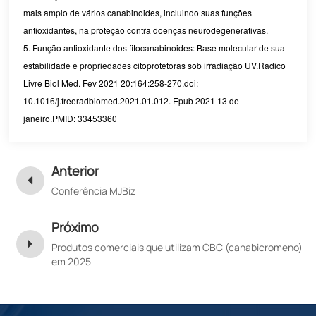
mais amplo de vários canabinoides, incluindo suas funções
antioxidantes, na proteção contra doenças neurodegenerativas.
5. Função antioxidante dos fitocanabinoides: Base molecular de sua
estabilidade e propriedades citoprotetoras sob irradiação UV.
Radico
Livre Biol Med
.
Fev 2021 20:164:258-270
.
doi:
10.1016/j.freeradbiomed.2021.01.012.
Epub 2021 13 de
janeiro.
PMID: 33453360
Anterior
Conferência MJBiz
Próximo
Produtos comerciais que utilizam CBC (canabicromeno)
em 2025