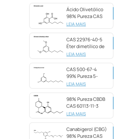
Ácido Olivetólico
98% Pureza CAS
491-72-5
LEIA MAIS
CAS 22976-40-5
Éter dimetílico de
olivetol, 98%
LEIA MAIS
CAS 500-67-4
99% Pureza 5-
Heptilresorcinol
LEIA MAIS
98% Pureza CBDB
CAS 60113-11-3
LEIA MAIS
Canabigerol (CBG)
98% Pureza CAS