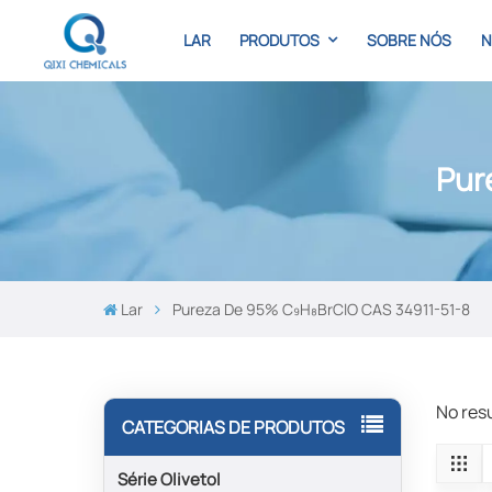
LAR
PRODUTOS
SOBRE NÓS
N
Pur
Lar
Pureza De 95% C₉H₈BrClO CAS 34911-51-8
No res
CATEGORIAS DE PRODUTOS
Série Olivetol