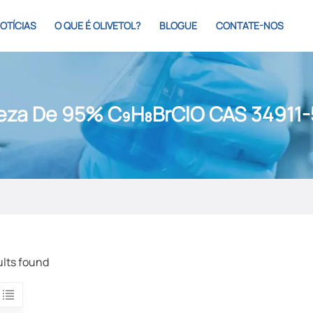
OTÍCIAS
O QUE É OLIVETOL?
BLOGUE
CONTATE-NOS
eza De 95% C₉H₈BrClO CAS 34911-
ults found