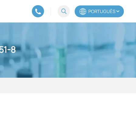
PORTUGUÊS
English
51-8
Español
Português