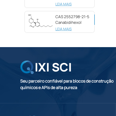
25654-31-3
LEIA MAIS
CAS 2552798-21-5
Canabidihexol
(CBDH), 98%
LEIA MAIS
Seu parceiro confiável para blocos de construção
químicos e APIs de alta pureza