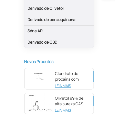
Derivado de Olivetol
Derivado de benzoquinona
Série API
Derivado de CBD
Novos Produtos
Cloridrato de
procaína com
pureza de 98%
LEIA MAIS
CAS 51-05-8
Olivetol 99% de
alta pureza CAS
500-66-3
LEIA MAIS