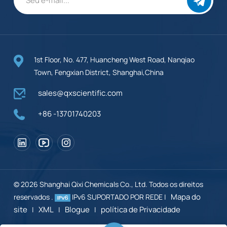
1st Floor, No. 477, Huancheng West Road, Nanqiao
Town, Fengxian District, Shanghai,China
sales@qxscientific.com
+86 -13701740203
© 2026 Shanghai Qixi Chemicals Co., Ltd. Todos os direitos
Mapa do
reservados .
IPv6 SUPORTADO POR REDE |
site
XML
Blogue
política de Privacidade
|
|
|