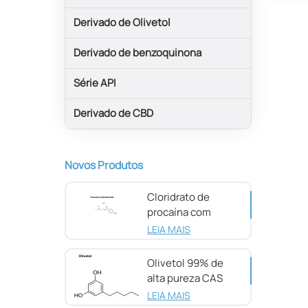
Derivado de Olivetol
Derivado de benzoquinona
Série API
Derivado de CBD
Novos Produtos
Cloridrato de
procaína com
pureza de 98%
LEIA MAIS
CAS 51-05-8
Olivetol 99% de
alta pureza CAS
500-66-3
LEIA MAIS