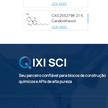
25654-31-3
LEIA MAIS
CAS 2552798-21-5
Canabidihexol
(CBDH), 98%
LEIA MAIS
Seu parceiro confiável para blocos de construção
químicos e APIs de alta pureza