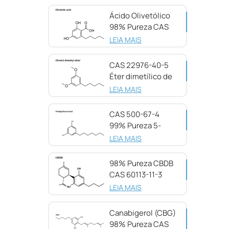
Ácido Olivetólico
98% Pureza CAS
491-72-5
LEIA MAIS
CAS 22976-40-5
Éter dimetílico de
olivetol, 98%
LEIA MAIS
CAS 500-67-4
99% Pureza 5-
Heptilresorcinol
LEIA MAIS
98% Pureza CBDB
CAS 60113-11-3
LEIA MAIS
Canabigerol (CBG)
98% Pureza CAS