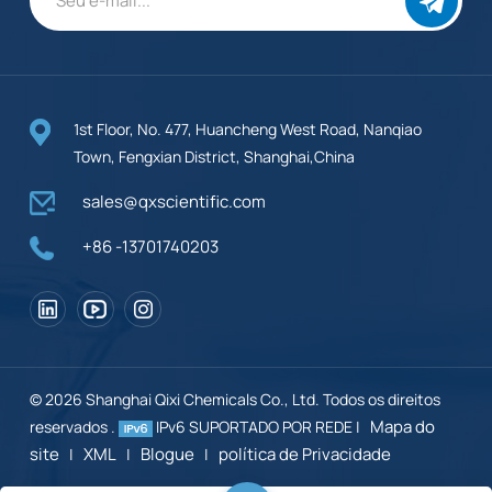
1st Floor, No. 477, Huancheng West Road, Nanqiao
Town, Fengxian District, Shanghai,China
sales@qxscientific.com
+86 -13701740203
© 2026 Shanghai Qixi Chemicals Co., Ltd. Todos os direitos
Mapa do
reservados .
IPv6 SUPORTADO POR REDE |
site
XML
Blogue
política de Privacidade
|
|
|