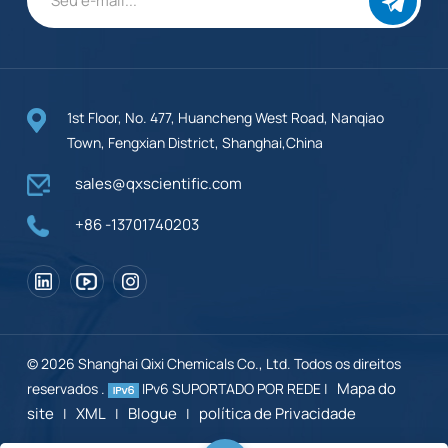
1st Floor, No. 477, Huancheng West Road, Nanqiao
Town, Fengxian District, Shanghai,China
sales@qxscientific.com
+86 -13701740203
© 2026 Shanghai Qixi Chemicals Co., Ltd. Todos os direitos
Mapa do
reservados .
IPv6 SUPORTADO POR REDE |
site
XML
Blogue
política de Privacidade
|
|
|