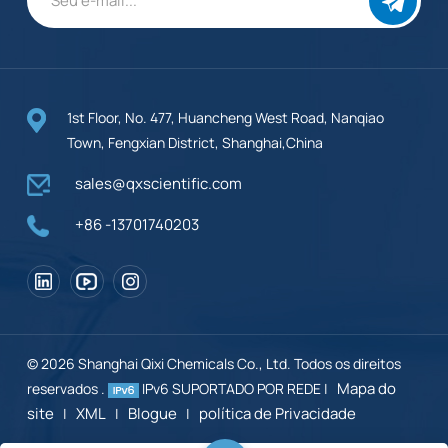
1st Floor, No. 477, Huancheng West Road, Nanqiao
Town, Fengxian District, Shanghai,China
sales@qxscientific.com
+86 -13701740203
© 2026 Shanghai Qixi Chemicals Co., Ltd. Todos os direitos
Mapa do
reservados .
IPv6 SUPORTADO POR REDE |
site
XML
Blogue
política de Privacidade
|
|
|