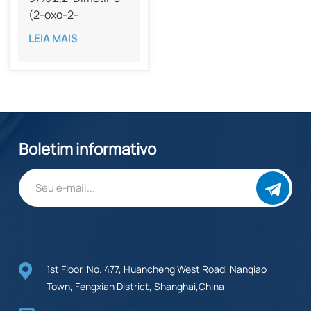
(2-oxo-2-
feniletil)-1,3-
LEIA MAIS
dioxano-4,6-diona
CAS 74965-87-0
Boletim informativo
1st Floor, No. 477, Huancheng West Road, Nanqiao
Town, Fengxian District, Shanghai,China