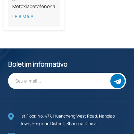
Metoxiacetofenona
com pureza de 98%
LEIA MAIS
CAS 586-37-8
Boletim informativo
1st Floor, No. 477, Huancheng West Road, Nanqiao
Town, Fengxian District, Shanghai,China