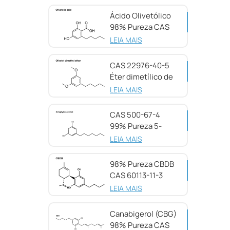
Ácido Olivetólico
98% Pureza CAS
491-72-5
LEIA MAIS
CAS 22976-40-5
Éter dimetílico de
olivetol, 98%
LEIA MAIS
CAS 500-67-4
99% Pureza 5-
Heptilresorcinol
LEIA MAIS
98% Pureza CBDB
CAS 60113-11-3
LEIA MAIS
Canabigerol (CBG)
98% Pureza CAS