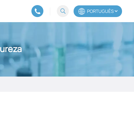
PORTUGUÊS
English
Pureza
Español
Português