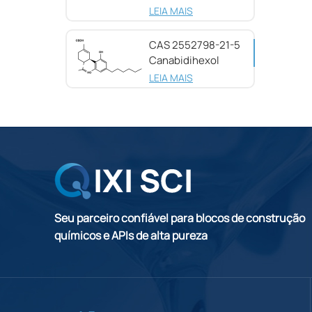
25654-31-3
LEIA MAIS
CAS 2552798-21-5
Canabidihexol
(CBDH), 98%
LEIA MAIS
Seu parceiro confiável para blocos de construção
químicos e APIs de alta pureza