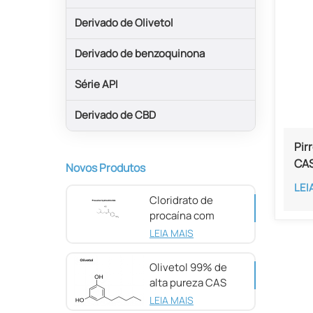
Derivado de Olivetol
Derivado de benzoquinona
Série API
Derivado de CBD
Pir
CAS
Novos Produtos
LEI
Cloridrato de
procaína com
pureza de 98%
LEIA MAIS
CAS 51-05-8
Olivetol 99% de
alta pureza CAS
500-66-3
LEIA MAIS