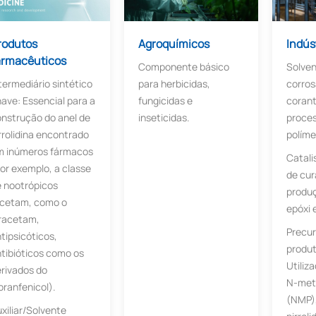
rodutos
Agroquímicos
Indús
armacêuticos
Componente básico
Solven
termediário sintético
para herbicidas,
corros
ave: Essencial para a
fungicidas e
corant
nstrução do anel de
inseticidas.
proce
rrolidina encontrado
políme
m inúmeros fármacos
Catali
or exemplo, a classe
de cur
 nootrópicos
produç
acetam, como o
epóxi 
iracetam,
Precur
tipsicóticos,
produt
tibióticos como os
Utiliz
rivados do
N-meti
oranfenicol).
(NMP),
xiliar/Solvente