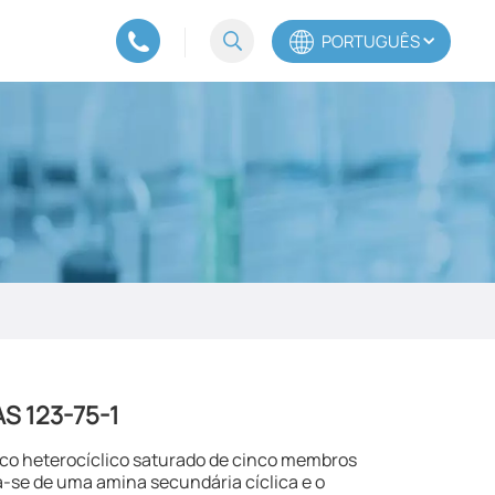
PORTUGUÊS
English
Español
Português
AS 123-75-1
co heterocíclico saturado de cinco membros
-se de uma amina secundária cíclica e o