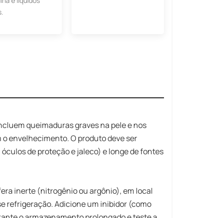
dina e líquidos
s.
 incluem queimaduras graves na pele e nos
om o envelhecimento. O produto deve ser
ulos de proteção e jaleco) e longe de fontes
a inerte (nitrogênio ou argônio), em local
se refrigeração. Adicione um inibidor (como
urante o armazenamento prolongado e teste a