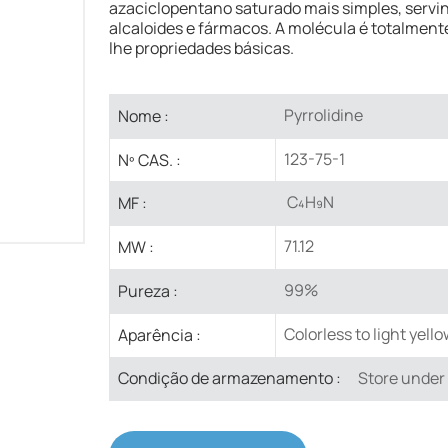
azaciclopentano saturado mais simples, serv
alcaloides e fármacos. A molécula é totalment
lhe propriedades básicas.
Pyrrolidine
Nome :
123-75-1
Nº CAS. :
​​ C₄H₉N
MF :
71.12
MW :
99%
Pureza :
Colorless to light yello
Aparência :
Store under
Condição de armazenamento :