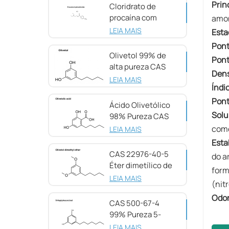
Prin
Cloridrato de
procaína com
amon
pureza de 98%
LEIA MAIS
Esta
CAS 51-05-8
Pont
Olivetol 99% de
Pont
alta pureza CAS
Den
500-66-3
LEIA MAIS
Índi
Pont
Ácido Olivetólico
Solu
98% Pureza CAS
491-72-5
como
LEIA MAIS
Esta
CAS 22976-40-5
do a
Éter dimetílico de
form
olivetol, 98%
LEIA MAIS
(nit
Odo
CAS 500-67-4
99% Pureza 5-
Heptilresorcinol
LEIA MAIS