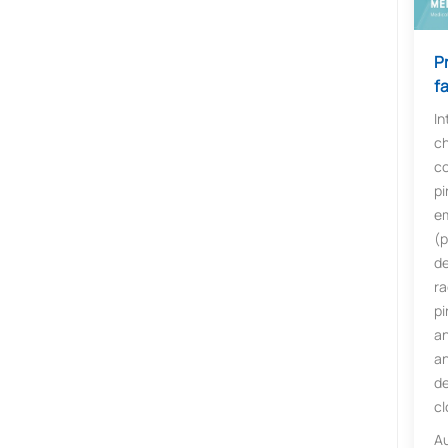
P
f
In
ch
co
pi
e
(p
de
r
p
an
an
de
cl
Au