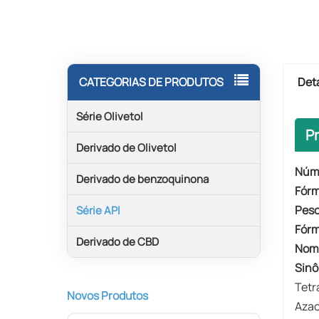
Det
CATEGORIAS DE PRODUTOS
Série Olivetol
P
Derivado de Olivetol
Núm
Derivado de benzoquinona
Fórm
Peso
Série API
Fórm
Derivado de CBD
Nom
Sinô
Tetr
Novos Produtos
Azac