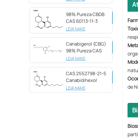
A
98% Pureza CBDB
Farm
CAS 60113-11-3
Toxi
LEIA MAIS
resp
Canabigerol (CBG)
Met
98% Pureza CAS
orga
25654-31-3
LEIA MAIS
Modo
natu
CAS 2552798-21-5
Ocor
Canabidihexol
de N
(CBDH), 98%
LEIA MAIS
B
Bios
part