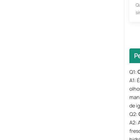
Qu
sí
P
Q1:
Q
A1: É
olho
manu
de i
​Q2:
A2: 
fres
hidr