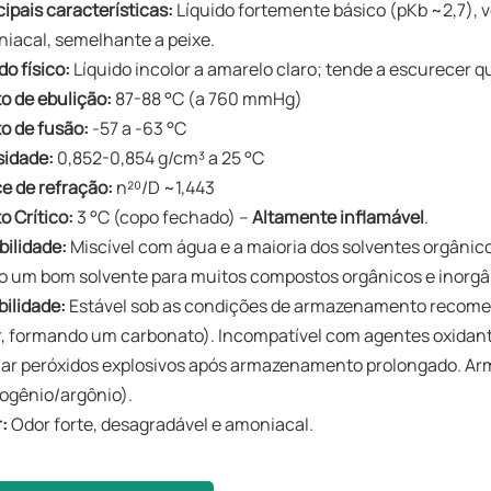
cipais características:
Líquido fortemente básico (pKb ~2,7), vo
iacal, semelhante a peixe.
do físico:
Líquido incolor a amarelo claro; tende a escurecer q
o de ebulição:
87-88 °C (a 760 mmHg)
o de fusão:
-57 a -63 °C
sidade:
0,852-0,854 g/cm³ a ​​25 °C
ce de refração:
n²⁰/D ~1,443
o Crítico:
3 °C (copo fechado) – ​
Altamente inflamável
.
bilidade:
Miscível com água e a maioria dos solventes orgânico
 um bom solvente para muitos compostos orgânicos e inorgâ
bilidade:
Estável sob as condições de armazenamento recome
r, formando um carbonato). Incompatível com agentes oxidante
ar peróxidos explosivos após armazenamento prolongado. Ar
rogênio/argônio).
r:
Odor forte, desagradável e amoniacal.