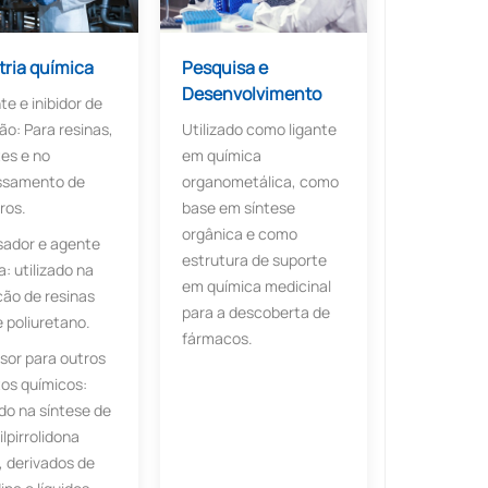
tria química
Pesquisa e
Desenvolvimento
te e inibidor de
ão: Para resinas,
Utilizado como ligante
es e no
em química
ssamento de
organometálica, como
ros.
base em síntese
orgânica e como
sador e agente
estrutura de suporte
a: utilizado na
em química medicinal
ão de resinas
para a descoberta de
e poliuretano.
fármacos.
sor para outros
os químicos:
ado na síntese de
lpirrolidona
 derivados de