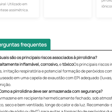
pirroli
iral: Utilizado em
iônico
ntese assimétrica.
erguntas frequentes
uais são os principais riscos associados à pirrolidina?
altamente inflamável, corrosivo,
e
tóxico
Os principais riscos
s, irritação respiratória e potencial formação de peróxidos c
seado em uma capela de exaustão com EPI adequado (luvas, óc
gnição.
Como a pirrolidina deve ser armazenada com segurança?
Armazene em recipiente hermeticamente fechado, sob atmosfer
co, seco e bem ventilado, longe do calor e da luz. Recomenda-
óxido de sódio ou BHT) para evitar a formação de peróxidos d