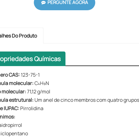
PERGUNTE AGORA
alhes Do Produto
ropriedades Químicas
ero CAS:
123-75-1
ula molecular:
C₄H₉N
 molecular:
71,12 g/mol
ula estrutural:
Um anel de cinco membros com quatro grupos
e IUPAC:
Pirrolidina
nimos:
aidropirrol
iclopentano