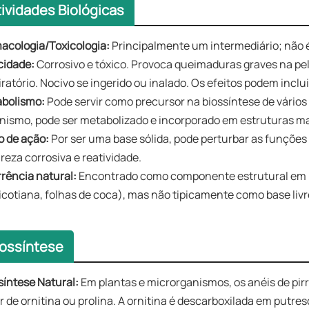
tividades Biológicas
acologia/Toxicologia:
Principalmente um intermediário; não
cidade:
Corrosivo e tóxico. Provoca queimaduras graves na pele
iratório. Nocivo se ingerido ou inalado. Os efeitos podem incl
abolismo:
Pode servir como precursor na biossíntese de vários a
nismo, pode ser metabolizado e incorporado em estruturas m
 de ação:​​
Por ser uma base sólida, pode perturbar as funções 
reza corrosiva e reatividade.
rência natural:
Encontrado como componente estrutural em m
icotiana, folhas de coca), mas não tipicamente como base livr
iossíntese
síntese Natural:
Em plantas e microrganismos, os anéis de pirr
ir de ornitina ou prolina. A ornitina é descarboxilada em putr