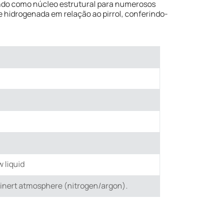
indo como núcleo estrutural para numerosos
e hidrogenada em relação ao pirrol, conferindo-
w liquid
 inert atmosphere (nitrogen/argon).