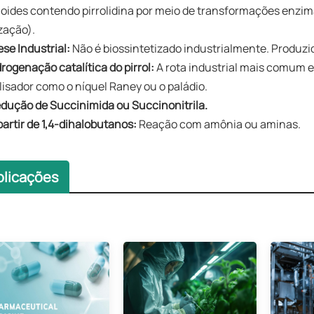
loides contendo pirrolidina por meio de transformações enzim
ização).
ese Industrial:
Não é biossintetizado industrialmente. Produz
idrogenação catalítica do pirrol:
A rota industrial mais comum e
lisador como o níquel Raney ou o paládio.
edução de Succinimida ou Succinonitrila.
 partir de 1,4-dihalobutanos:
Reação com amônia ou aminas.
plicações