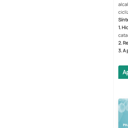
alca
cicl
Sínt
1. H
cata
2. R
3. A
A