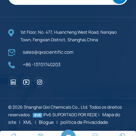
1st Floor, No. 477, Huancheng West Road, Nanqiao
Town, Fengxian District, Shanghai,China
sales@qxscientific.com
+86 -13701740203
© 2026 Shanghai Qixi Chemicals Co., Ltd. Todos os direitos
Mapa do
reservados .
IPv6 SUPORTADO POR REDE |
site
XML
Blogue
política de Privacidade
|
|
|