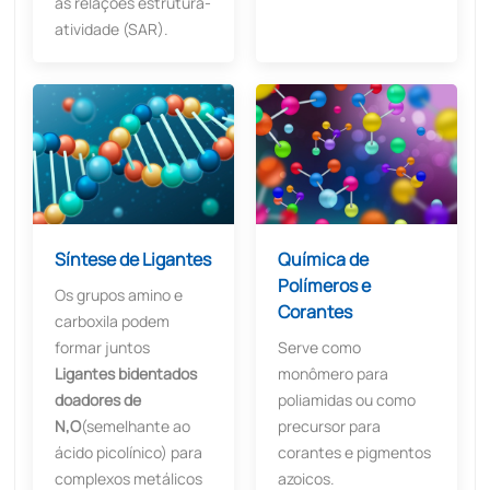
as relações estrutura-
atividade (SAR).
Síntese de Ligantes
Química de
Polímeros e
Os grupos amino e
Corantes
carboxila podem
formar juntos
Serve como
Ligantes bidentados
monômero para
doadores de
poliamidas ou como
N,O
(semelhante ao
precursor para
ácido picolínico) para
corantes e pigmentos
complexos metálicos
azoicos.