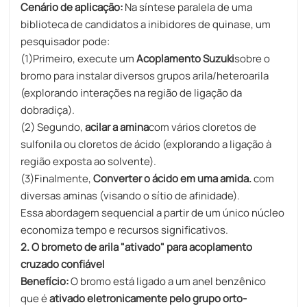
Cenário de aplicação:
Na síntese paralela de uma
biblioteca de candidatos a inibidores de quinase, um
pesquisador pode:
(1)Primeiro, execute um
Acoplamento Suzuki
sobre o
bromo para instalar diversos grupos arila/heteroarila
(explorando interações na região de ligação da
dobradiça).
(2) Segundo,
acilar a amina
com vários cloretos de
sulfonila ou cloretos de ácido (explorando a ligação à
região exposta ao solvente).
(3)Finalmente,
Converter o ácido em uma amida.
com
diversas aminas (visando o sítio de afinidade).
Essa abordagem sequencial a partir de um único núcleo
economiza tempo e recursos significativos.
2. O brometo de arila "ativado" para acoplamento
cruzado confiável
Benefício:
O bromo está ligado a um anel benzênico
que é
ativado eletronicamente pelo grupo orto-