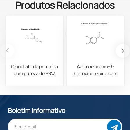
Produtos Relacionados
Cloridrato de procaína
Ácido 4-bromo-3-
com pureza de 98%
hidroxibenzoico com
CAS 51-05-8
pureza de 98% CAS
14348-38-0
Boletim informativo