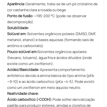
Aparência:
Geralmente, trata-se de um pó cristalino de
cor castanha clara a rosada ou bege.
Ponto de fusão:
~195-200 °C (pode-se observar
decomposição).
Solubilidade:
Solúvel em:
Solventes orgânicos polares (DMSO, DMF,
metanol, etanol) e bases aquosas (formando sais de
amônio e carboxilato).
Pouco solúvel em:
Solventes orgânicos apolares
(hexano, tolueno), água fria e ácidos diluídos (onde
existe como um zwitterion).
Acidez/Basicidade:
Apresenta comportamento
anfotérico devido à amina básica do tipo anilina (pKb
~9-10) e ao ácido carboxílico (pKa ~4-5). Pode existir
como um zwitterion em meio aquoso neutro.
Reatividade chave:
Ácido carboxílico (-COOH):
Pode sofrer derivatização
padrão para produzir ésteres, amidas e cloretos de