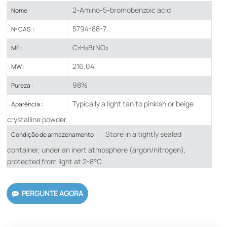
2-Amino-5-bromobenzoic acid
Nome :
5794-88-7
Nº CAS. :
C₇H₆BrNO₂
MF :
216.04
MW :
98%
Pureza :
Typically a light tan to pinkish or beige
Aparência :
crystalline powder.
Store in a tightly sealed
Condição de armazenamento :
container, under an inert atmosphere (argon/nitrogen),
protected from light at 2-8°C.
PERGUNTE AGORA