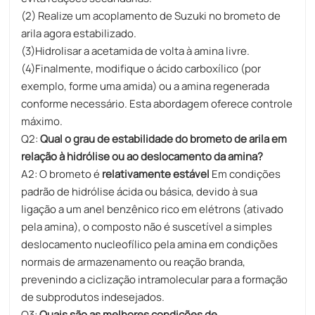
(2) Realize um acoplamento de Suzuki no brometo de
arila agora estabilizado.
(3)Hidrolisar a acetamida de volta à amina livre.
(4)Finalmente, modifique o ácido carboxílico (por
exemplo, forme uma amida) ou a amina regenerada
conforme necessário. Esta abordagem oferece controle
máximo.
Q2:
Qual o grau de estabilidade do brometo de arila em
relação à hidrólise ou ao deslocamento da amina?
A2: O brometo é
relativamente estável
Em condições
padrão de hidrólise ácida ou básica, devido à sua
ligação a um anel benzênico rico em elétrons (ativado
pela amina), o composto não é suscetível a simples
deslocamento nucleofílico pela amina em condições
normais de armazenamento ou reação branda,
prevenindo a ciclização intramolecular para a formação
de subprodutos indesejados.
Q3:
Quais são as melhores condições de