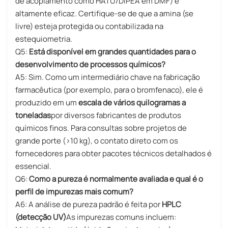
de acoplamento como HATU/DIPEA em DMF) é
altamente eficaz. Certifique-se de que a amina (se
livre) esteja protegida ou contabilizada na
estequiometria.
Q5:
Está disponível em grandes quantidades para o
desenvolvimento de processos químicos?
A5: Sim. Como um intermediário chave na fabricação
farmacêutica (por exemplo, para o bromfenaco), ele é
produzido em um
escala de vários quilogramas a
toneladas
por diversos fabricantes de produtos
químicos finos. Para consultas sobre projetos de
grande porte (>10 kg), o contato direto com os
fornecedores para obter pacotes técnicos detalhados é
essencial.
Q6:
Como a pureza é normalmente avaliada e qual é o
perfil de impurezas mais comum?
A6: A análise de pureza padrão é feita por
HPLC
(detecção UV)
As impurezas comuns incluem: