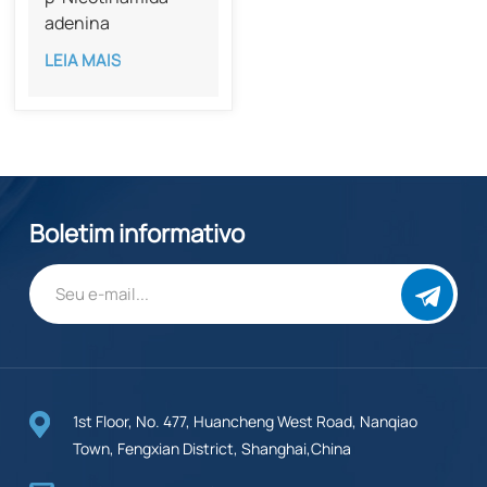
adenina
dinucleotídeo com
LEIA MAIS
pureza de 98% CAS
53-84-9
Boletim informativo
1st Floor, No. 477, Huancheng West Road, Nanqiao
Town, Fengxian District, Shanghai,China