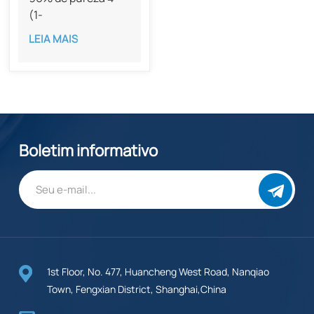
(1-
piperazinil)benzoato
LEIA MAIS
de metila CAS
163210-97-7
Boletim informativo
1st Floor, No. 477, Huancheng West Road, Nanqiao
Town, Fengxian District, Shanghai,China