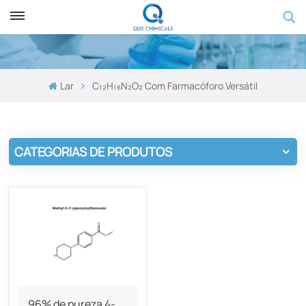
Lar
C₁₂H₁₆N₂O₂ Com Farmacóforo Versátil
CATEGORIAS DE PRODUTOS
96% de pureza 4-