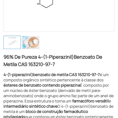
96% De Pureza 4-(1-Piperazinil)benzoato De
Metila CAS 163210-97-7
4-(1-piperazinil)benzoato de metila​ CAS 163210-97-7
é um
composto orgânico sintético pertencente à classe dos
ésteres de benzoato contendo piperazina
É composto por
um núcleo de éster benzoato (derivado de metil para-
aminobenzoato) onde o grupo amino faz parte de um anel de
piperazina. Essa estrutura o torna um
farmacóforo versátil
e
intermediário sintético chave
O 4-(1-piperazinil)benzoato de
metila é um
bloco de construção farmacêutico
privilegiado
que combina um éster benzoato sinteticamente