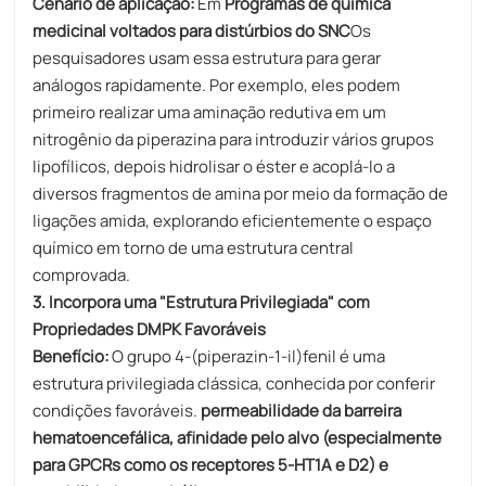
Cenário de aplicação:
Em
Programas de química
medicinal voltados para distúrbios do SNC
Os
pesquisadores usam essa estrutura para gerar
análogos rapidamente. Por exemplo, eles podem
primeiro realizar uma aminação redutiva em um
nitrogênio da piperazina para introduzir vários grupos
lipofílicos, depois hidrolisar o éster e acoplá-lo a
diversos fragmentos de amina por meio da formação de
ligações amida, explorando eficientemente o espaço
químico em torno de uma estrutura central
comprovada.
3. Incorpora uma "Estrutura Privilegiada" com
Propriedades DMPK Favoráveis
Benefício:
O grupo 4-(piperazin-1-il)fenil é uma
estrutura privilegiada clássica, conhecida por conferir
condições favoráveis.
permeabilidade da barreira
hematoencefálica, afinidade pelo alvo (especialmente
para GPCRs como os receptores 5-HT1A e D2) e