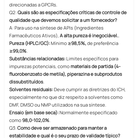
direcionadas a GPCRs.
Q2:
Quais são as especificações críticas de controle de
qualidade que devemos solicitar a um fornecedor?
A: Para uso na síntese de APIs (Ingredientes
Farmacêuticos Ativos),
A alta pureza é inegociável.
.
Pureza (HPLC/GC):
Mínimo
≥98,5%,
de preferência
≥99,0%
.
Substâncias relacionadas:
Limites específicos para
impurezas potenciais, como
materiais de partida (4-
fluorobenzoato de metila), piperazina e subprodutos
dissubstituídos
.
Solventes residuais:
Deve cumprir as diretrizes do ICH,
especialmente no que diz respeito a solventes como
DMF, DMSO ou NMP utilizados na sua síntese.
Ensaio (em base seca):
Normalmente especificado
como
98,0-102,0%
.
Q3:
Como deve ser armazenado para manter a
estabilidade e qual é o seu prazo de validade típico?