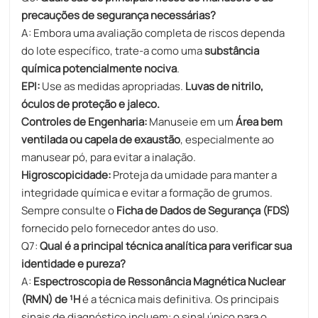
precauções de segurança necessárias?
A: Embora uma avaliação completa de riscos dependa
do lote específico, trate-a como uma
substância
química potencialmente nociva
.
EPI:
Use as medidas apropriadas.
Luvas de nitrilo,
óculos de proteção e jaleco.
Controles de Engenharia:
Manuseie em um
Área bem
ventilada ou capela de exaustão
, especialmente ao
manusear pó, para evitar a inalação.
Higroscopicidade:
Proteja da umidade para manter a
integridade química e evitar a formação de grumos.
Sempre consulte o
Ficha de Dados de Segurança (FDS)
fornecido pelo fornecedor antes do uso.
Q7:
Qual é a principal técnica analítica para verificar sua
identidade e pureza?
A:
Espectroscopia de Ressonância Magnética Nuclear
(RMN) de ¹H
é a técnica mais definitiva. Os principais
sinais de diagnóstico incluem: o sinal único para o