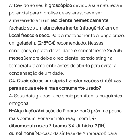
A: Devido ao seu
higroscópico
devido à sua natureza e
potencial para hidrólise de ésteres, deve ser
armazenado em um
recipiente hermeticamente
fechado
sob um
atmosfera inerte (nitrogênio)
em um
Local fresco e seco.
Para armazenamento a longo prazo,
um
geladeira (2-8°C)
É recomendado. Nessas
condições, o prazo de validade é normalmente
24 a 36
meses
Sempre deixe o recipiente lacrado atingir a
temperatura ambiente antes de abri-lo para evitar a
condensação de umidade.
Q4:
Quais são as principais transformações sintéticas
para as quais ele é mais comumente usado?
A: Seus dois grupos funcionais permitem uma química
ortogonal:
N-Alquilação/Acilação de Piperazina:
O próximo passo
mais comum. Por exemplo, reagir com
1,4-
dibromobutano
ou
7-bromo-3,4-di-hidro-2(1H)-
quinolinona
(No caso da síntese de Aripiprazol) para