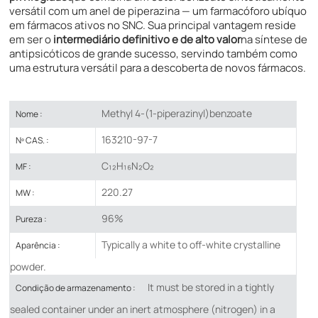
versátil com um anel de piperazina — um farmacóforo ubíquo
em fármacos ativos no SNC. Sua principal vantagem reside
em ser o
intermediário definitivo e de alto valor
na síntese de
antipsicóticos de grande sucesso, servindo também como
uma estrutura versátil para a descoberta de novos fármacos.
Methyl 4-(1-piperazinyl)benzoate
Nome :
163210-97-7
Nº CAS. :
C₁₂H₁₆N₂O₂
MF :
220.27
MW :
96%
Pureza :
Typically a white to off-white crystalline
Aparência :
powder.
It must be stored in a tightly
Condição de armazenamento :
sealed container​ under an inert atmosphere (nitrogen)​ in a