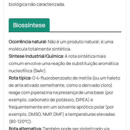
biológica não caracterizada.
Biossíntese
Ocorrência natural:
Não é um produto natural; é uma
molécula totalmente sintética.
Síntese Industrial/Química:
A rota sintética mais
comum envolve uma reação de substituição aromática
nucleofílica (SɴAr).
Rota típica:
O 4-fluorobenzoato de metila (ou um haleto
de arila ativado semelhante, como o derivado cloro)
reage com piperazina na presença de uma base (por
exemplo, carbonato de potássio, DIPEA) e
frequentemente em um solvente aprótico polar (por
exemplo, DMSO, NMP, DMF) a temperaturas elevadas
(80-120°C).
Rota alternativa:
Também pode ser sintetizado via