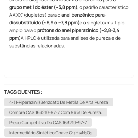
grupo metil do éster (~3,8 ppm)
, o padrão característico
AA'XX' (dupletos) para o
anel benzênico para-
dissubstituído (~6,9 e ~7,8 ppm)
e o singleto/múltiplo
amplo para o
prótons do anel piperazínico (~2,8-3,4
ppm)
A HPLC é utilizada para análises de pureza e de
substâncias relacionadas.
TAGS QUENTES :
4-(1-Piperazinil)benzoato De Metila De Alta Pureza
Compre CAS 163210-97-7 Com 96% De Pureza.
Preço Competitivo Do CAS 163210-97-7
Intermediário Sintético Chave C₁₂H₁₆N₂O₂