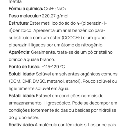
metila
Fórmula química:
C₁₂H₁₆N₂O₂
Peso molecular:
220,27 g/mol
Estrutura:
Éster metílico do ácido 4-(piperazin-1-
il)benzoico. Apresenta um anel benzênico para-
substituído com um éster (COOCH₃) e um grupo
piperazinil ligados por um átomo de nitrogênio.
Aparência:
Geralmente, trata-se de um pó cristalino
branco a quase branco.
Ponto de fusão:
~115-120 °C
Solubilidade:
Solúvel em solventes orgânicos comuns
(DCM, DMF, DMSO, metanol, etanol). Pouco solúvel ou
ligeiramente solúvel em água.
Estabilidade:
Estável em condições normais de
armazenamento. Higroscópico. Pode se decompor em
condições fortemente ácidas ou básicas por hidrólise
do grupo éster.
Reatividade:
A molécula contém dois sítios principais