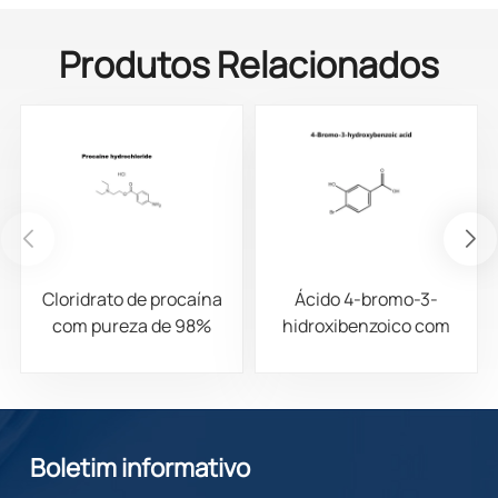
Produtos Relacionados
Cloridrato de procaína
Ácido 4-bromo-3-
com pureza de 98%
hidroxibenzoico com
CAS 51-05-8
pureza de 98% CAS
14348-38-0
Boletim informativo