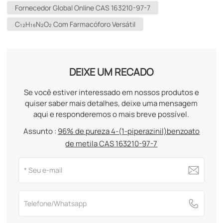
Fornecedor Global Online CAS 163210-97-7
C₁₂H₁₆N₂O₂ Com Farmacóforo Versátil
DEIXE UM RECADO
Se você estiver interessado em nossos produtos e
quiser saber mais detalhes, deixe uma mensagem
aqui e responderemos o mais breve possível.
Assunto :
96% de pureza 4-(1-piperazinil)benzoato
de metila CAS 163210-97-7