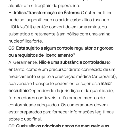
alquilar um nitrogênio da piperazina.
Hidrólise/Transformação de Ésteres:
O éster metílico
pode ser saponificado ao ácido carboxílico (usando
LiOH/NaOH) e então convertido em uma amida, ou
submetido diretamente à aminólise com uma amina
nucleofílica forte.
Q5:
Está sujeito a algum controle regulatório rigoroso
ou a requisitos de licenciamento?
A: Geralmente,
Não é uma substância controlada.
No
entanto, como é um precursor direto conhecido de um
medicamento sujeito a prescrição médica (Aripiprazol),
sua venda e transporte podem estar sujeitos a
maior
escrutínio
Dependendo da jurisdição e da quantidade,
fornecedores confiáveis ​​terão procedimentos de
conformidade adequados. Os compradores devem
estar preparados para fornecer informações legítimas
sobre o uso final.
Q6:
Quais são os principais riscos de manuseio e as