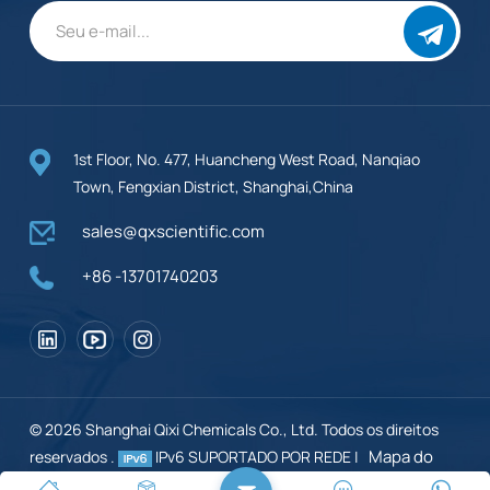
1st Floor, No. 477, Huancheng West Road, Nanqiao
Town, Fengxian District, Shanghai,China
sales@qxscientific.com
+86 -13701740203
© 2026 Shanghai Qixi Chemicals Co., Ltd. Todos os direitos
Mapa do
reservados .
IPv6 SUPORTADO POR REDE |
site
XML
Blogue
política de Privacidade
|
|
|