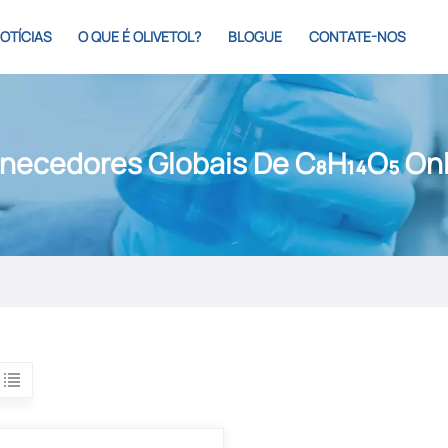
OTÍCIAS
O QUE É OLIVETOL?
BLOGUE
CONTATE-NOS
necedores Globais De C₈H₁₄O₅ On