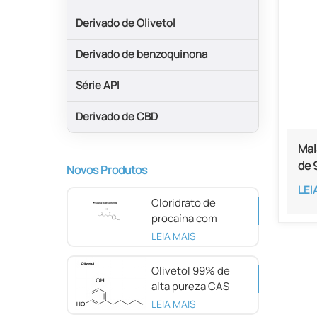
Derivado de Olivetol
Derivado de benzoquinona
Série API
Derivado de CBD
Mal
de 
Novos Produtos
LEI
Cloridrato de
procaína com
pureza de 98%
LEIA MAIS
CAS 51-05-8
Olivetol 99% de
alta pureza CAS
500-66-3
LEIA MAIS