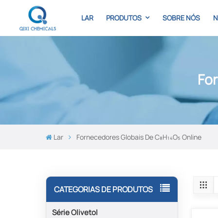
LAR
PRODUTOS
SOBRE NÓS
N
For
Lar
Fornecedores Globais De C₈H₁₄O₅ Online
CATEGORIAS DE PRODUTOS
Série Olivetol