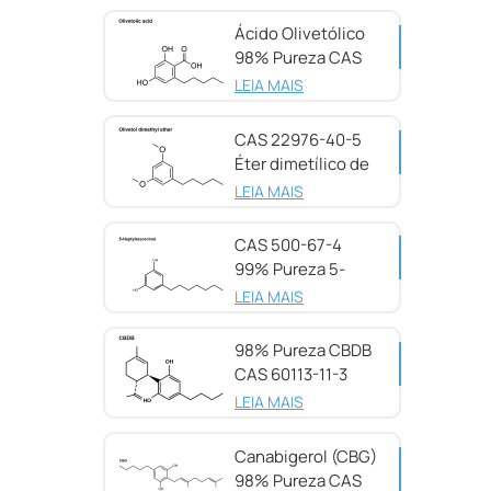
Ácido Olivetólico
98% Pureza CAS
491-72-5
LEIA MAIS
CAS 22976-40-5
Éter dimetílico de
olivetol, 98%
LEIA MAIS
CAS 500-67-4
99% Pureza 5-
Heptilresorcinol
LEIA MAIS
98% Pureza CBDB
CAS 60113-11-3
LEIA MAIS
Canabigerol (CBG)
98% Pureza CAS