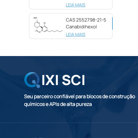
25654-31-3
LEIA MAIS
CAS 2552798-21-5
Canabidihexol
(CBDH), 98%
LEIA MAIS
Seu parceiro confiável para blocos de construção
químicos e APIs de alta pureza