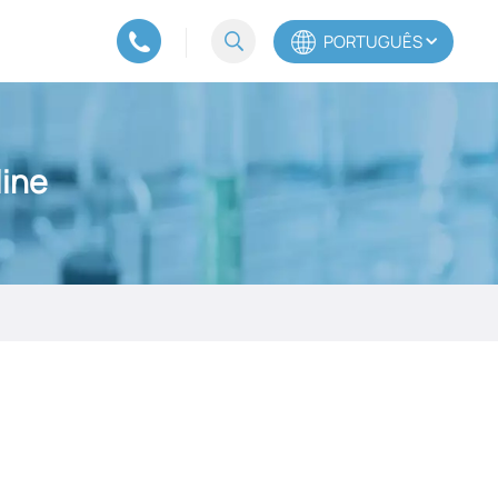
PORTUGUÊS
English
line
Español
Português