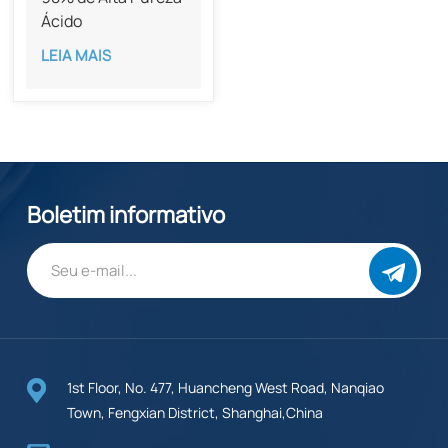
Ácido
Cannabigerólico
LEIA MAIS
CAS 25555-57-1​​
Boletim informativo
1st Floor, No. 477, Huancheng West Road, Nanqiao
Town, Fengxian District, Shanghai,China