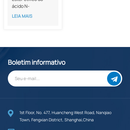
ácido N-
etoxicarbonilcarbâmico
LEIA MAIS
com pureza de 97%
CAS 19617-44-8
Boletim informativo
1st Floor, No. 477, Huancheng West Road, Nanqiao
Town, Fengxian District, Shanghai,China