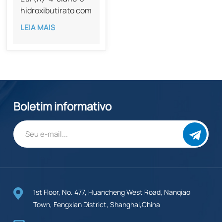
hidroxibutirato com
pureza de 99% CAS
LEIA MAIS
141942-85-0
Boletim informativo
1st Floor, No. 477, Huancheng West Road, Nanqiao
Town, Fengxian District, Shanghai,China