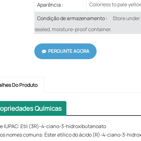
Colorless to pale yellow
Aparência :
Store under a
Condição de armazenamento :
sealed, moisture-proof container.
PERGUNTE AGORA
alhes Do Produto
ropriedades Químicas
 IUPAC: Etil (3R)-4-ciano-3-hidroxibutanoato
os nomes comuns: Éster etílico do ácido (R)-4-ciano-3-hidro