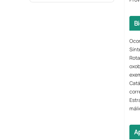
B
Ocor
Sínt
Rota
oxob
exem
Catá
corr
Estr
máli
A