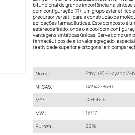
bifuncional de grande importância na síntese
com configuração (R), um grupo éster etílico e
precursor versátil para a construção de moléc
aplicações farmacêuticas. Este composto é um
estereodefinido, onde o álcool com configuraç
vantagens sintéticas únicas. Serve como um pr
farmacêuticos de alto valor agregado, especia
reatividade superior e ortogonal em comparaç
Ethyl (R)-4-cyano-3-h
Nome :
141942-85-0
Nº CAS. :
C₇H₁₁NO₃
MF :
157.17
MW :
99%
Pureza :