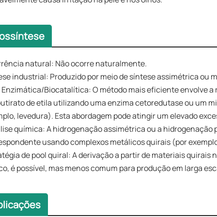
iossíntese
rência natural: Não ocorre naturalmente.
ese industrial: Produzido por meio de síntese assimétrica ou m
 Enzimática/Biocatalítica: O método mais eficiente envolve a
utirato de etila utilizando uma enzima cetoredutase ou um 
plo, levedura). Esta abordagem pode atingir um elevado exc
lise química: A hidrogenação assimétrica ou a hidrogenação p
espondente usando complexos metálicos quirais (por exemplo
atégia de pool quiral: A derivação a partir de materiais quirais
co, é possível, mas menos comum para produção em larga esc
plicações