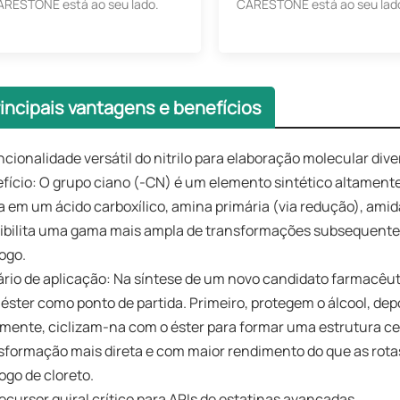
ARESTONE está ao seu lado.
CARESTONE está ao seu lad
rincipais vantagens e benefícios
uncionalidade versátil do nitrilo para elaboração molecular dive
fício: O grupo ciano (-CN) é um elemento sintético altamente
a em um ácido carboxílico, amina primária (via redução), amida
ibilita uma gama mais ampla de transformações subsequentes
ogo.
rio de aplicação: Na síntese de um novo candidato farmacêu
 éster como ponto de partida. Primeiro, protegem o álcool, dep
lmente, ciclizam-na com o éster para formar uma estrutura ce
sformação mais direta e com maior rendimento do que as rotas
ogo de cloreto.
recursor quiral crítico para APIs de estatinas avançadas