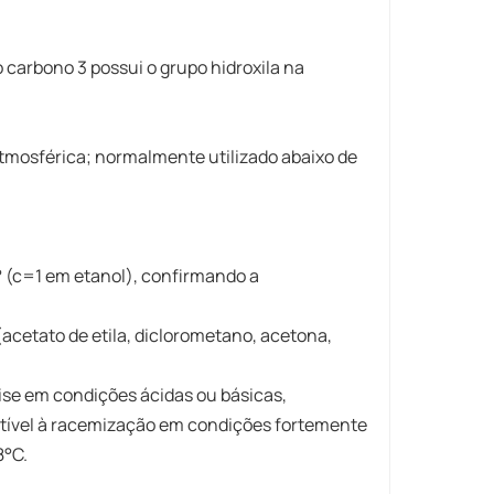
arbono 3 possui o grupo hidroxila na
tmosférica; normalmente utilizado abaixo de
5° (c=1 em etanol), confirmando a
acetato de etila, diclorometano, acetona,
ólise em condições ácidas ou básicas,
etível à racemização em condições fortemente
8°C.