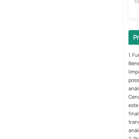
C
P
1. F
Bene
limp
poss
anál
Cená
este
fina
tran
anál
2. P