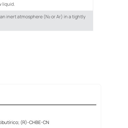
 liquid.
n ​inert atmosphere (N₂ or Ar)​​ in a tightly
xibutírico; (R)-CHBE-CN