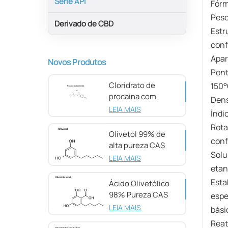
Série API
Fórm
Peso
Derivado de CBD
Estr
conf
Apar
Novos Produtos
Pont
Cloridrato de
150°
procaína com
Dens
pureza de 98%
LEIA MAIS
Índi
CAS 51-05-8
Rota
Olivetol 99% de
conf
alta pureza CAS
Solu
500-66-3
LEIA MAIS
etan
Esta
Ácido Olivetólico
98% Pureza CAS
espe
491-72-5
LEIA MAIS
bási
Reat