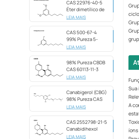
CAS 22976-40-5
Grup
Éter dimetílico de
cicl
olivetol, 98%
LEIA MAIS
Grup
Grup
CAS 500-67-4
grup
99% Pureza 5-
Heptilresorcinol
LEIA MAIS
A
98% Pureza CBDB
CAS 60113-11-3
LEIA MAIS
Funç
Sua 
Canabigerol (CBG)
Rele
98% Pureza CAS
A co
25654-31-3
LEIA MAIS
esta
Toxi
CAS 2552798-21-5
Canabidihexol
íons
(CBDH), 98%
LEIA MAIS
Prov