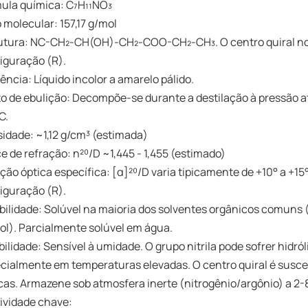
ula química: C₇H₁₁NO₃
 molecular: 157,17 g/mol
utura: NC-CH₂-CH(OH)-CH₂-COO-CH₂-CH₃. O centro quiral no c
iguração (R).
ência: Líquido incolor a amarelo pálido.
o de ebulição: Decompõe-se durante a destilação à pressão a
C.
idade: ~1,12 g/cm³ (estimada)
ce de refração: n²⁰/D ~1,445 - 1,455 (estimado)
ção óptica específica: [α]²⁰/D varia tipicamente de +10° a +1
iguração (R).
bilidade: Solúvel na maioria dos solventes orgânicos comuns (
ol). Parcialmente solúvel em água.
bilidade: Sensível à umidade. O grupo nitrila pode sofrer hidr
cialmente em temperaturas elevadas. O centro quiral é susc
cas. Armazene sob atmosfera inerte (nitrogênio/argônio) a 2-
ividade chave: