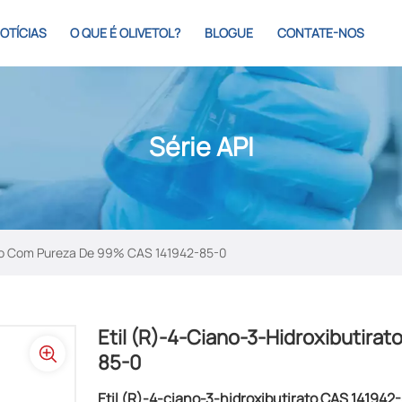
OTÍCIAS
O QUE É OLIVETOL?
BLOGUE
CONTATE-NOS
Série API
rato Com Pureza De 99% CAS 141942-85-0
Etil (R)-4-Ciano-3-Hidroxibutir
85-0
Etil (R)-4-ciano-3-hidroxibutirato​ CAS 141942