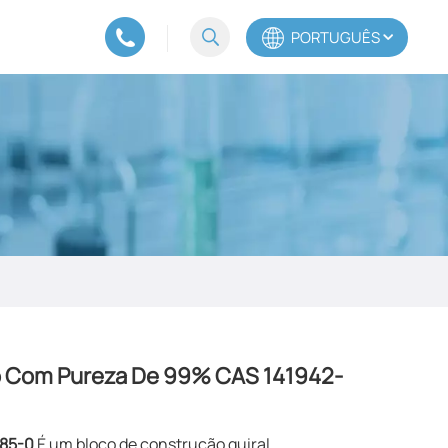
PORTUGUÊS
English
Español
Português
ato Com Pureza De 99% CAS 141942-
-85-0
É um bloco de construção quiral