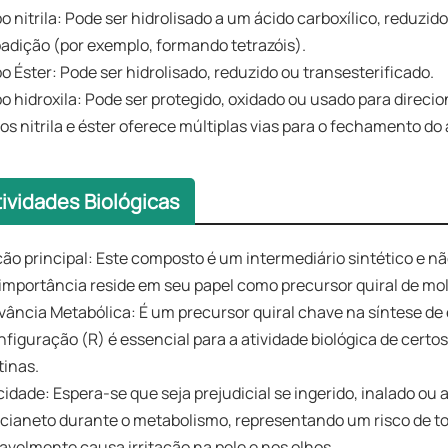
o nitrila: Pode ser hidrolisado a um ácido carboxílico, reduzi
oadição (por exemplo, formando tetrazóis).
o Éster: Pode ser hidrolisado, reduzido ou transesterificado.
o hidroxila: Pode ser protegido, oxidado ou usado para direci
os nitrila e éster oferece múltiplas vias para o fechamento d
tividades Biológicas
ão principal: Este composto é um intermediário sintético e n
importância reside em seu papel como precursor quiral de mo
vância Metabólica: É um precursor quiral chave na síntese de
nfiguração (R) é essencial para a atividade biológica de certos
tinas.
cidade: Espera-se que seja prejudicial se ingerido, inalado ou a
 cianeto durante o metabolismo, representando um risco de to
avelmente causa irritação na pele e nos olhos.