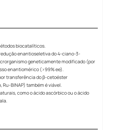
étodos biocatalíticos.
 redução enantioseletiva do 4-ciano-3-
microrganismo geneticamente modificado (por
esso enantiomérico (>99% ee).
or transferência do β-cetoéster
, Ru-BINAP) também é viável.
 naturais, como o ácido ascórbico ou o ácido
ala.