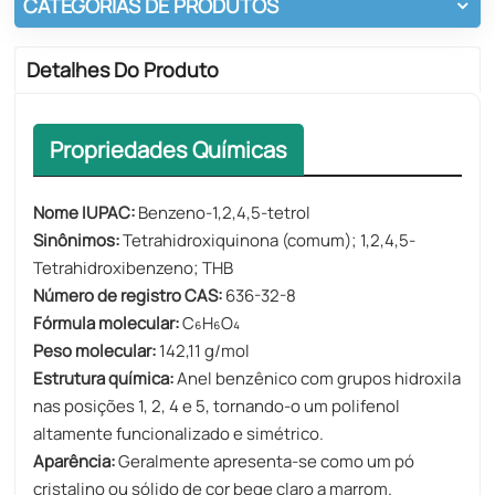
CATEGORIAS DE PRODUTOS
Detalhes Do Produto
Propriedades Químicas
Nome IUPAC:
Benzeno-1,2,4,5-tetrol
Sinônimos:
Tetrahidroxiquinona (comum); 1,2,4,5-
Tetrahidroxibenzeno; THB
Número de registro CAS:
636-32-8
Fórmula molecular:
C₆H₆O₄
Peso molecular:
142,11 g/mol
Estrutura química:
Anel benzênico com grupos hidroxila
nas posições 1, 2, 4 e 5, tornando-o um polifenol
altamente funcionalizado e simétrico.
Aparência:
Geralmente apresenta-se como um pó
cristalino ou sólido de cor bege claro a marrom.