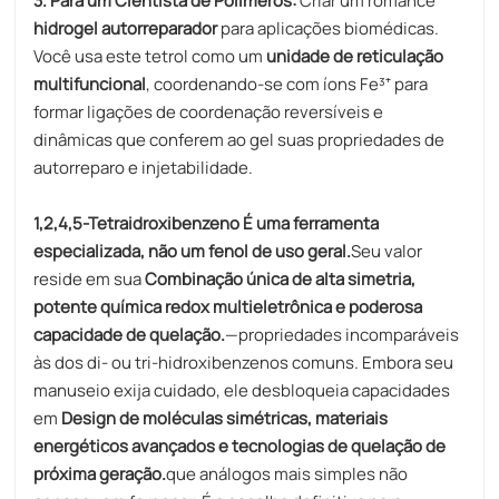
3. Para um Cientista de Polímeros:
Criar um romance
hidrogel autorreparador
para aplicações biomédicas.
Você usa este tetrol como um
unidade de reticulação
multifuncional
, coordenando-se com íons Fe³⁺ para
formar ligações de coordenação reversíveis e
dinâmicas que conferem ao gel suas propriedades de
autorreparo e injetabilidade.
1,2,4,5-Tetraidroxibenzeno
É uma ferramenta
especializada, não um fenol de uso geral.
Seu valor
reside em sua
Combinação única de alta simetria,
potente química redox multieletrônica e poderosa
capacidade de quelação.
—propriedades incomparáveis ​​
às dos di- ou tri-hidroxibenzenos comuns. Embora seu
manuseio exija cuidado, ele desbloqueia capacidades
em
Design de moléculas simétricas, materiais
energéticos avançados e tecnologias de quelação de
próxima geração.
que análogos mais simples não