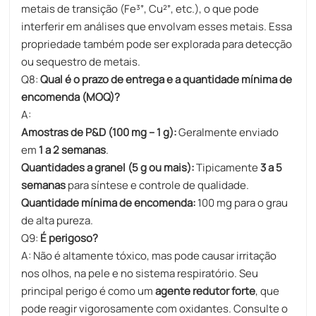
metais de transição (Fe³⁺, Cu²⁺, etc.), o que pode
interferir em análises que envolvam esses metais. Essa
propriedade também pode ser explorada para detecção
ou sequestro de metais.
Q8:
Qual é o prazo de entrega e a quantidade mínima de
encomenda (MOQ)?
A:
Amostras de P&D (100 mg – 1 g):
Geralmente enviado
em
1 a 2 semanas
.
Quantidades a granel (5 g ou mais):
Tipicamente
3 a 5
semanas
para síntese e controle de qualidade.
Quantidade mínima de encomenda:
100 mg para o grau
de alta pureza.
Q9:
É perigoso?
A: Não é altamente tóxico, mas pode causar irritação
nos olhos, na pele e no sistema respiratório. Seu
principal perigo é como um
agente redutor forte
, que
pode reagir vigorosamente com oxidantes. Consulte o