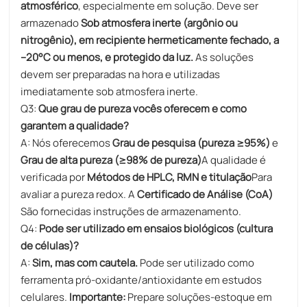
atmosférico
, especialmente em solução. Deve ser
armazenado
Sob atmosfera inerte (argônio ou
nitrogênio), em recipiente hermeticamente fechado, a
–20°C ou menos, e protegido da luz.
As soluções
devem ser preparadas na hora e utilizadas
imediatamente sob atmosfera inerte.
Q3:
Que grau de pureza vocês oferecem e como
garantem a qualidade?
A: Nós oferecemos
Grau de pesquisa (pureza ≥95%)
e
Grau de alta pureza (≥98% de pureza)
A qualidade é
verificada por
Métodos de HPLC, RMN e titulação
Para
avaliar a pureza redox. A
Certificado de Análise (CoA)
São fornecidas instruções de armazenamento.
Q4:
Pode ser utilizado em ensaios biológicos (cultura
de células)?
A:
Sim, mas com cautela.
Pode ser utilizado como
ferramenta pró-oxidante/antioxidante em estudos
celulares.
Importante:
Prepare soluções-estoque em