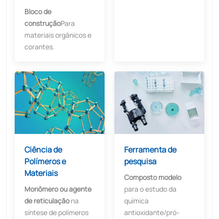
Bloco de
construção
Para
materiais orgânicos e
corantes.
Ciência de
Ferramenta de
Polímeros e
pesquisa
Materiais
Composto modelo
Monômero ou agente
para o estudo da
de reticulação
na
química
síntese de polímeros
antioxidante/pró-