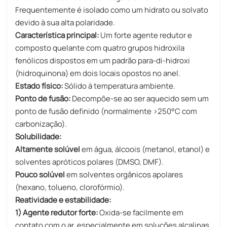
Frequentemente é isolado como um hidrato ou solvato
devido à sua alta polaridade.
Característica principal:
Um forte agente redutor e
composto quelante com quatro grupos hidroxila
fenólicos dispostos em um padrão para-di-hidroxi
(hidroquinona) em dois locais opostos no anel.
Estado físico:
Sólido à temperatura ambiente.
Ponto de fusão:
Decompõe-se ao ser aquecido sem um
ponto de fusão definido (normalmente >250°C com
carbonização).
Solubilidade:
Altamente solúvel
em água, álcoois (metanol, etanol) e
solventes apróticos polares (DMSO, DMF).
Pouco solúvel
em solventes orgânicos apolares
(hexano, tolueno, clorofórmio).
Reatividade e estabilidade:
1) Agente redutor forte:
Oxida-se facilmente em
contato com o ar, especialmente em soluções alcalinas,