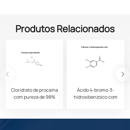
Produtos Relacionados
Cloridrato de procaína
Ácido 4-bromo-3-
com pureza de 98%
hidroxibenzoico com
CAS 51-05-8
pureza de 98% CAS
14348-38-0