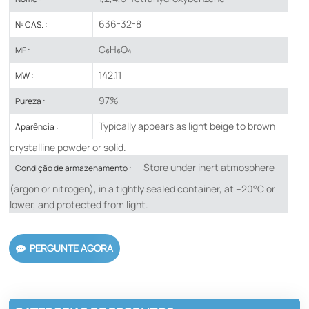
636-32-8
Nº CAS. :
C₆H₆O₄
MF :
142.11
MW :
97%
Pureza :
Typically appears as light beige to brown
Aparência :
crystalline powder or solid.
Store under inert atmosphere
Condição de armazenamento :
(argon or nitrogen), in a tightly sealed container, at –20°C or
lower, and protected from light.
PERGUNTE AGORA