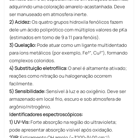
adquirindo uma coloração amarelo-acastanhada. Deve
ser manuseado em atmosfera inerte.
2) Acidez:
Os quatro grupos hidroxila fenólicos fazem
dele um ácido poliprótico com múltiplos valores de pKa
(estimados em torno de 9 a 11 para fenóis).
3) Quelação:
Pode atuar como um ligante multidentado
para íons metálicos (por exemplo, Fe³⁺, Cu²⁺), formando
complexos coloridos.
4) Substituição eletrofílica:
O anel é altamente ativado;
reações como nitração ou halogenação ocorrem
facilmente.
5) Sensibilidade:
Sensível à luz e ao oxigênio. Deve ser
armazenado em local frio, escuro e sob atmosfera de
argônio/nitrogênio.
Identificadores espectroscópicos:
1) UV-Vis:
Forte absorção na região do ultravioleta;
pode apresentar absorção visível após oxidação.
2)IR:​
Estiramento OH amplo (~3200-3400 cm⁻¹),