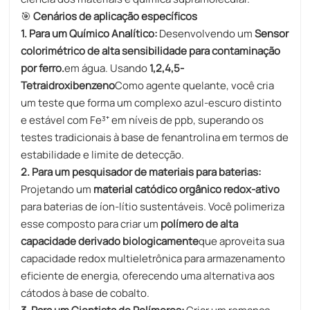
🎯
Cenários de aplicação específicos
1. Para um Químico Analítico:
Desenvolvendo um
Sensor
colorimétrico de alta sensibilidade para contaminação
por ferro.
em água. Usando
1,2,4,5-
Tetraidroxibenzeno
Como agente quelante, você cria
um teste que forma um complexo azul-escuro distinto
e estável com Fe³⁺ em níveis de ppb, superando os
testes tradicionais à base de fenantrolina em termos de
estabilidade e limite de detecção.
2. Para um pesquisador de materiais para baterias:
Projetando um
material catódico orgânico redox-ativo
para baterias de íon-lítio sustentáveis. Você polimeriza
esse composto para criar um
polímero de alta
capacidade derivado biologicamente
que aproveita sua
capacidade redox multieletrônica para armazenamento
eficiente de energia, oferecendo uma alternativa aos
cátodos à base de cobalto.