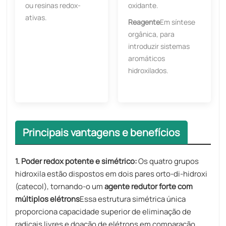
ou resinas redox-
oxidante.
ativas.
Reagente
Em síntese
orgânica, para
introduzir sistemas
aromáticos
hidroxilados.
Principais vantagens e benefícios
1. Poder redox potente e simétrico:
Os quatro grupos
hidroxila estão dispostos em dois pares orto-di-hidroxi
(catecol), tornando-o um
agente redutor forte com
múltiplos elétrons
Essa estrutura simétrica única
proporciona capacidade superior de eliminação de
radicais livres e doação de elétrons em comparação