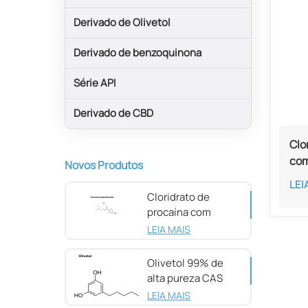
Derivado de Olivetol
Derivado de benzoquinona
Série API
Derivado de CBD
Clo
com
Novos Produtos
81-
LEI
Cloridrato de
procaína com
pureza de 98%
LEIA MAIS
CAS 51-05-8
Olivetol 99% de
alta pureza CAS
500-66-3
LEIA MAIS