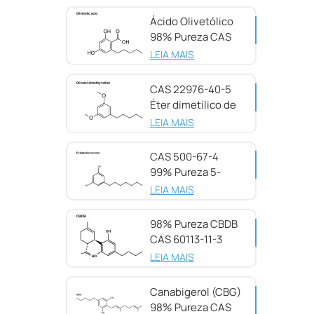
Ácido Olivetólico
98% Pureza CAS
491-72-5
LEIA MAIS
CAS 22976-40-5
Éter dimetílico de
olivetol, 98%
LEIA MAIS
CAS 500-67-4
99% Pureza 5-
Heptilresorcinol
LEIA MAIS
98% Pureza CBDB
CAS 60113-11-3
LEIA MAIS
Canabigerol (CBG)
98% Pureza CAS