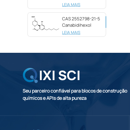
25654-31-3
LEIA MAIS
CAS 2552798-21-5
Canabidihexol
(CBDH), 98%
LEIA MAIS
Seu parceiro confiável para blocos de construção
químicos e APIs de alta pureza