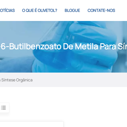
OTÍCIAS
O QUE É OLIVETOL?
BLOGUE
CONTATE-NOS
-6-Butilbenzoato De Metila Para S
a Síntese Orgânica