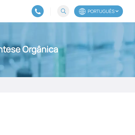
PORTUGUÊS
English
íntese Orgânica
Español
Português