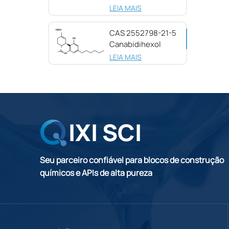
25654-31-3
LEIA MAIS
CAS 2552798-21-5
Canabidihexol
(CBDH), 98%
LEIA MAIS
Seu parceiro confiável para blocos de construção
químicos e APIs de alta pureza