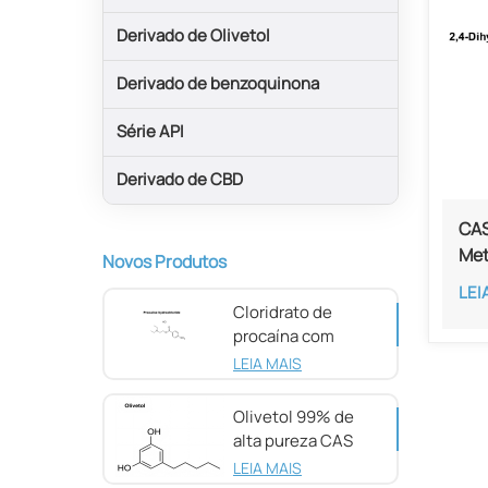
Derivado de Olivetol
Derivado de benzoquinona
Série API
Derivado de CBD
CAS
Met
Novos Produtos
But
LEI
Cloridrato de
procaína com
pureza de 98%
LEIA MAIS
CAS 51-05-8
Olivetol 99% de
alta pureza CAS
500-66-3
LEIA MAIS