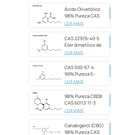
Ácido Olivetólico
98% Pureza CAS
491-72-5
LEIA MAIS
CAS 22976-40-5
Éter dimetílico de
olivetol, 98%
LEIA MAIS
CAS 500-67-4
99% Pureza 5-
Heptilresorcinol
LEIA MAIS
98% Pureza CBDB
CAS 60113-11-3
LEIA MAIS
Canabigerol (CBG)
98% Pureza CAS