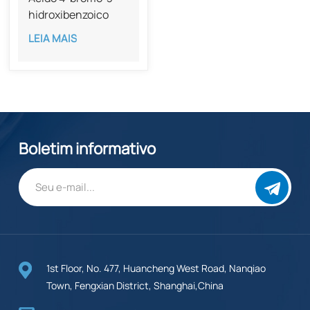
hidroxibenzoico
com pureza de 98%
LEIA MAIS
CAS 14348-38-0
Boletim informativo
1st Floor, No. 477, Huancheng West Road, Nanqiao
Town, Fengxian District, Shanghai,China