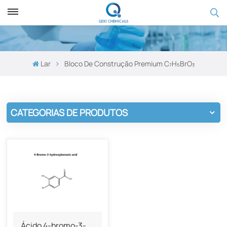
Lar
Bloco De Construção Premium C₇H₅BrO₃
CATEGORIAS DE PRODUTOS
Ácido 4-bromo-3-