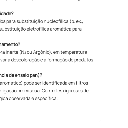
vidade?
para substituição nucleofílica (p. ex.,
substituição eletrofílica aromática para
enamento?
a inerte (N₂ ou Argônio), em temperatura
 levar à descoloração e à formação de produtos
ncia de ensaio pan)?
romático) pode ser identificada em filtros
e ligação promíscua. Controles rigorosos de
gica observada é específica.