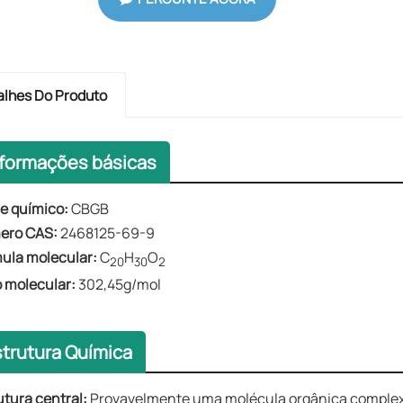
alhes Do Produto
nformações básicas
e químico:
CBGB
ero CAS:
2468125-69-9
ula molecular:
C
H
O
20
30
2
 molecular:
302,45g/mol
strutura Química
utura central:
Provavelmente uma molécula orgânica complex