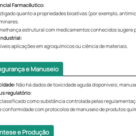
ncial Farmacêutico:
stigado quanto a propriedades bioativas (por exemplo, antim
iminares.
melhança estrutural com medicamentos conhecidos sugere po
industrial:
íveis aplicações em agroquímicos ou ciência de materiais.
egurança e Manuseio
cidade:
Não há dados de toxicidade aguda disponíveis; manus
us regulatório:
classificado como substância controlada pelas regulamentaç
e conformidade com protocolos de manuseio de produtos quí
íntese e Produção