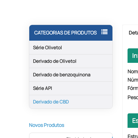
Det
CATEGORIAS DE PRODUTOS
Série Olivetol
I
Derivado de Olivetol
Nom
Derivado de benzoquinona
Núm
Fórm
Série API
Peso
Derivado de CBD
E
Novos Produtos
Estr