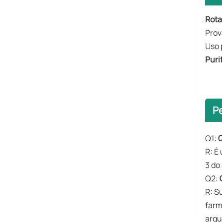
​​Rot
Prov
Uso 
​​Pur
P
Q1:
Q
R: É
3 do
​Q2:
R: S
farm
arqu