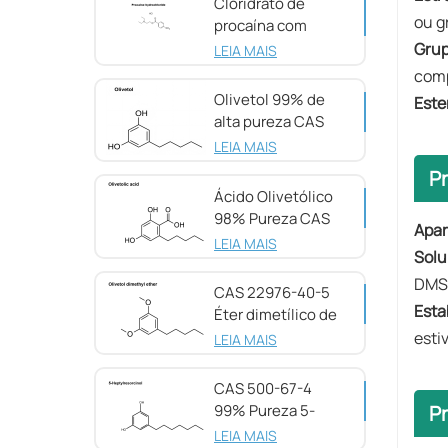
Cloridrato de
ou g
procaína com
pureza de 98%
Grup
LEIA MAIS
CAS 51-05-8
comp
Olivetol 99% de
Este
alta pureza CAS
500-66-3
LEIA MAIS
P
Ácido Olivetólico
98% Pureza CAS
Apar
491-72-5
LEIA MAIS
Solu
DMS
CAS 22976-40-5
Esta
Éter dimetílico de
olivetol, 98%
esti
LEIA MAIS
CAS 500-67-4
Pr
99% Pureza 5-
Heptilresorcinol
LEIA MAIS