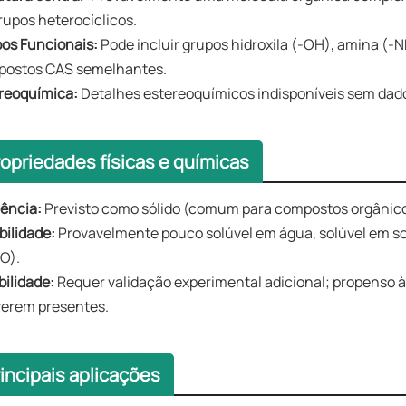
rupos heterocíclicos.
os Funcionais:
Pode incluir grupos hidroxila (-OH), amina (-N
ostos CAS semelhantes.
reoquímica:
Detalhes estereoquímicos indisponíveis sem dados
ropriedades físicas e químicas
ência:
Previsto como sólido (comum para compostos orgânicos
bilidade:
Provavelmente pouco solúvel em água, solúvel em so
O).
bilidade:
Requer validação experimental adicional; propenso à
verem presentes.
incipais aplicações