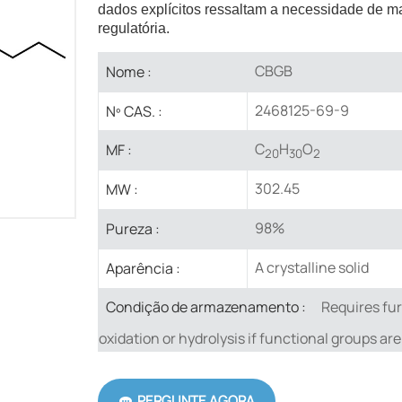
dados explícitos ressaltam a necessidade de ma
regulatória.
CBGB
Nome :
2468125-69-9
Nº CAS. :
C
H
O
MF :
20
30
2
302.45
MW :
98%
Pureza :
A crystalline solid
Aparência :
Requires fur
Condição de armazenamento :
oxidation or hydrolysis if functional groups ar
PERGUNTE AGORA