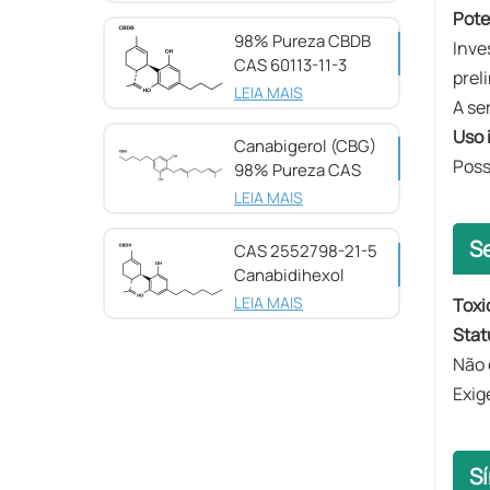
Pote
98% Pureza CBDB
Inve
CAS 60113-11-3
prel
LEIA MAIS
A se
Uso 
Canabigerol (CBG)
Poss
98% Pureza CAS
25654-31-3
LEIA MAIS
S
CAS 2552798-21-5
Canabidihexol
(CBDH), 98%
LEIA MAIS
Toxi
Stat
Não 
Exig
S