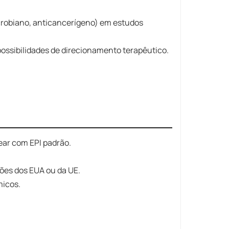
icrobiano, anticancerígeno) em estudos
ssibilidades de direcionamento terapêutico.
ear com EPI padrão.
ões dos EUA ou da UE.
micos.