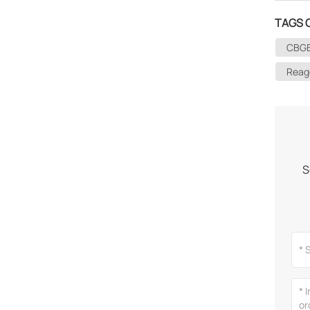
TAGS 
CBGB​
Reag
S