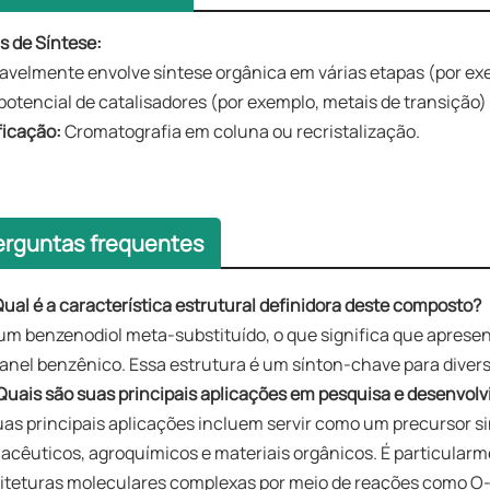
as de Síntese:
avelmente envolve síntese orgânica em várias etapas (por ex
potencial de catalisadores (por exemplo, metais de transição)
ificação:
Cromatografia em coluna ou recristalização.
erguntas frequentes
ual é a característica estrutural definidora deste composto?
 um benzenodiol meta-substituído, o que significa que apresen
 anel benzênico. Essa estrutura é um sínton-chave para dive
Quais são suas principais aplicações em pesquisa e desenvol
uas principais aplicações incluem servir como um precursor si
acêuticos, agroquímicos e materiais orgânicos. É particularm
iteturas moleculares complexas por meio de reações como O-