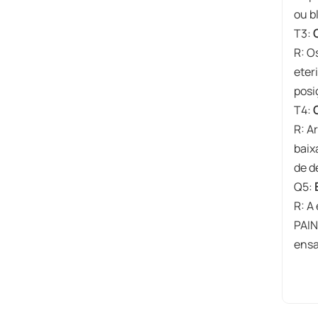
ou b
​T3:
R: O
eter
posi
​T4:
R: A
baix
de d
​Q5:
R: A
PAIN
ensa