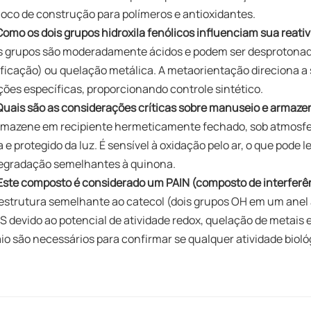
loco de construção para polímeros e antioxidantes.
Como os dois grupos hidroxila fenólicos influenciam sua reati
s grupos são moderadamente ácidos e podem ser desprotonados 
ificação) ou quelação metálica. A metaorientação direciona a 
ções específicas, proporcionando controle sintético.
Quais são as considerações críticas sobre manuseio e armaz
rmazene em recipiente hermeticamente fechado, sob atmosfer
a e protegido da luz. É sensível à oxidação pelo ar, o que pode
egradação semelhantes à quinona.
Este composto é considerado um PAIN (composto de interferê
 estrutura semelhante ao catecol (dois grupos OH em um anel a
S devido ao potencial de atividade redox, quelação de metais 
io são necessários para confirmar se qualquer atividade bioló