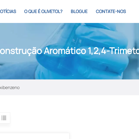
OTÍCIAS
O QUE É OLIVETOL?
BLOGUE
CONTATE-NOS
onstrução Aromático 1,2,4-Trime
oxibenzeno