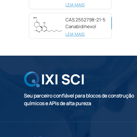
25654-31-3
LEIA MAIS
CAS 2552798-21-5
Canabidihexol
(CBDH), 98%
LEIA MAIS
Seu parceiro confiável para blocos de construção
químicos e APIs de alta pureza