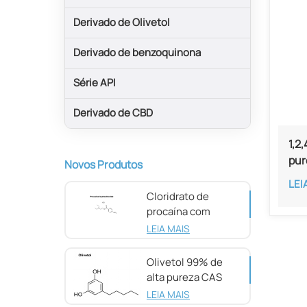
Derivado de Olivetol
Derivado de benzoquinona
Série API
Derivado de CBD
1,2
pur
Novos Produtos
LEI
Cloridrato de
procaína com
pureza de 98%
LEIA MAIS
CAS 51-05-8
Olivetol 99% de
alta pureza CAS
500-66-3
LEIA MAIS