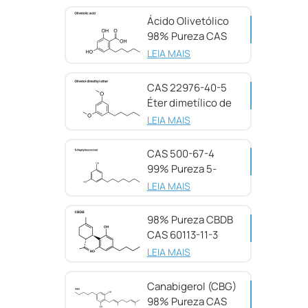
Ácido Olivetólico
98% Pureza CAS
491-72-5
LEIA MAIS
CAS 22976-40-5
Éter dimetílico de
olivetol, 98%
LEIA MAIS
CAS 500-67-4
99% Pureza 5-
Heptilresorcinol
LEIA MAIS
98% Pureza CBDB
CAS 60113-11-3
LEIA MAIS
Canabigerol (CBG)
98% Pureza CAS