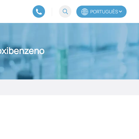
PORTUGUÊS
English
toxibenzeno
Español
Português