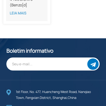
(Benzo[d]
[1,3]dioxol-5-il)-2-
LEIA MAIS
metilpropanoato
com pureza de 98%
Boletim informativo
1st Floor, No. 477, Huancheng West Road, Nanqiao
Town, Fengxian District, Shanghai,China