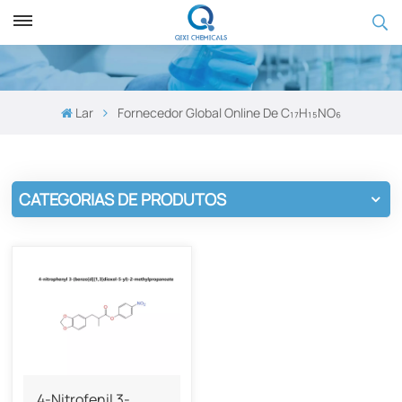
Lar
Fornecedor Global Online De C₁₇H₁₅NO₆
CATEGORIAS DE PRODUTOS
4-Nitrofenil 3-