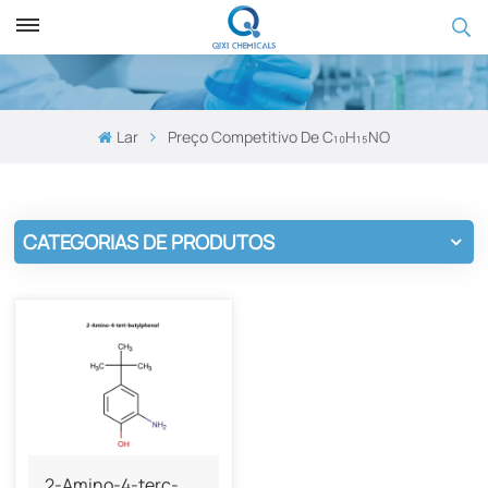
Lar
Preço Competitivo De C₁₀H₁₅NO
CATEGORIAS DE PRODUTOS
2-Amino-4-terc-