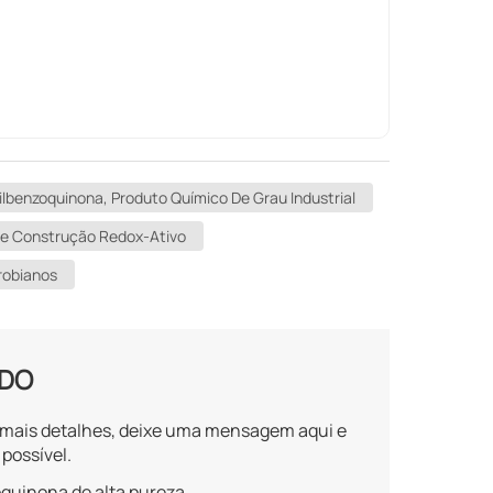
ilbenzoquinona, Produto Químico De Grau Industrial
De Construção Redox-Ativo
robianos
ADO
r mais detalhes, deixe uma mensagem aqui e
possível.
quinona de alta pureza