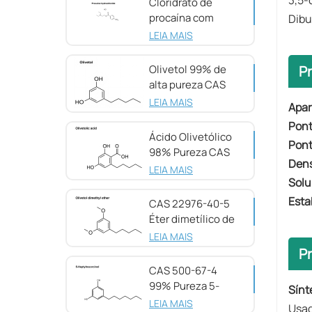
3,5-
Cloridrato de
procaína com
Dibu
pureza de 98%
LEIA MAIS
CAS 51-05-8
P
Olivetol 99% de
alta pureza CAS
500-66-3
LEIA MAIS
Apar
Pont
Ácido Olivetólico
Pont
98% Pureza CAS
Dens
491-72-5
LEIA MAIS
Solu
Esta
CAS 22976-40-5
Éter dimetílico de
olivetol, 98%
LEIA MAIS
Pr
CAS 500-67-4
99% Pureza 5-
Sínt
Heptilresorcinol
LEIA MAIS
Usad