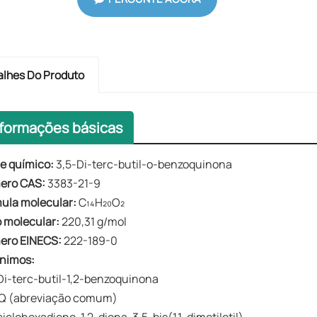
alhes Do Produto
nformações básicas
 químico:
3,5-Di-terc-butil-o-benzoquinona
ero CAS:
3383-21-9
ula molecular:
C₁₄H₂₀O₂
 molecular:
220,31 g/mol
ero EINECS:
222-189-0
nimos:
Di-terc-butil-1,2-benzoquinona
Q (abreviação comum)