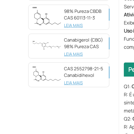
Serv
98% Pureza CBDB
Ativ
CAS 60113-11-3
Exib
LEIA MAIS
Uso 
Func
Canabigerol (CBG)
98% Pureza CAS
comp
25654-31-3
LEIA MAIS
CAS 2552798-21-5
P
Canabidihexol
(CBDH), 98%
LEIA MAIS
Q1:
Q
R: É
sínt
metá
​Q2:
R: A