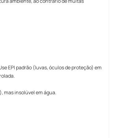
ura ambiente, ao contrário de muitas
 Use EPI padrão (luvas, óculos de proteção) em
rolada.
o), mas ​insolúvel em água.