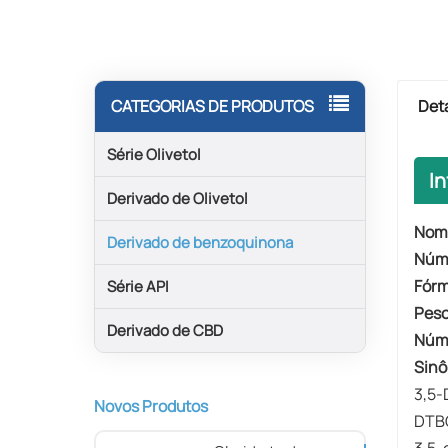
Det
CATEGORIAS DE PRODUTOS
Série Olivetol
I
Derivado de Olivetol
Nome
Derivado de benzoquinona
Núm
Fórm
Série API
Peso
Derivado de CBD
Núm
Sinô
3,5-
Novos Produtos
DTB