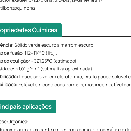
ciclohexadieno-1,2-diona, 3,5-bis(1,1-dimetiletil)-
tilbenzoquinona
ropriedades Químicas
ência:
Sólido verde escuro a marrom escuro.
o de fusão:
112–114°C (lit.) .
o de ebulição:
~321,25°C (estimado).
idade:
~1,01 g/cm³ (estimativa aproximada).
bilidade:
Pouco solúvel em clorofórmio; muito pouco solúvel 
bilidade:
Estável em condições normais, mas incompatível com
incipais aplicações
ese Orgânica:
o como agente oxidante em reações como hidrogenólise e de