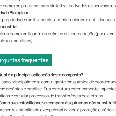
e como um precursor para sintetizar derivados de benzoxazol e
idade Biológica:
e propriedades antitumorais, antimicrobianas e anti-doenças
industrial:
iona como um ligante na química de coordenação (por exemplo
lexos metálicos)
erguntas frequentes
ual é a principal aplicação deste composto?
 usado principalmente como ligante em química de coordenaç
ese orgânica e catálise. Sua estrutura estericamente impedida
licos e estudar processos de transferência de elétrons.
Como sua estabilidade se compara às quinonas não substituí
presenta estabilidade excepcional devido à proteção estérica d