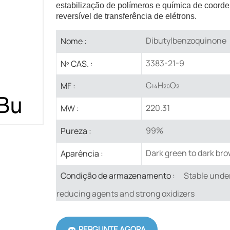
estabilização de polímeros e química de coord
reversível de transferência de elétrons.
Dibutylbenzoquinone
Nome :
3383-21-9
Nº CAS. :
C₁₄H₂₀O₂
MF :
220.31
MW :
99%
Pureza :
Dark green to dark bro
Aparência :
Stable unde
Condição de armazenamento :
reducing agents and strong oxidizers
PERGUNTE AGORA