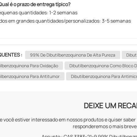
Qual é o prazo de entrega típico?
​ Pequenas quantidades: ​1-2 semanas​
dos em grandes quantidades/personalizados: 3-5 semanas
QUENTES :
99% De Dibutilbenzoquinona De Alta Pureza
Dibut
tilbenzoquinona Para Oxidação
Dibutilbenzoquinona Como Bloco 
ilbenzoquinona Para Antitumor
Dibutilbenzoquinona Para Antimic
DEIXE UM REC
e você estiver interessado em nossos produtos e quiser sabe
responderemos o mais breve 
Assunto :
CAS 3383-21-9 99% Dibutilbenzo