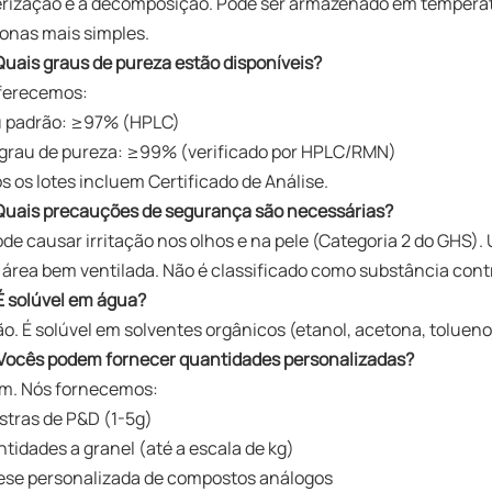
rização e a decomposição. Pode ser armazenado em temperat
onas mais simples.
Quais graus de pureza estão disponíveis?
 Oferecemos:
 padrão: ≥97% (HPLC)
 grau de pureza: ≥99% (verificado por HPLC/RMN)
s os lotes incluem Certificado de Análise.
Quais precauções de segurança são necessárias?
ode causar irritação nos olhos e na pele (Categoria 2 do GHS).
área bem ventilada. Não é classificado como substância cont
É solúvel em água?
​ Não. É solúvel em solventes orgânicos (etanol, acetona, toluen
Vocês podem fornecer quantidades personalizadas?
im. Nós fornecemos:
tras de P&D (1-5g)
tidades a granel (até a escala de kg)
ese personalizada de compostos análogos