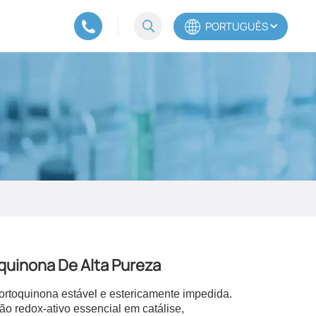
PORTUGUÊS
English
Español
Português
uinona De Alta Pureza
ortoquinona estável e estericamente impedida.
o redox-ativo essencial em catálise,