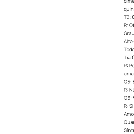
dime
quin
​T3:
​R:​​
Grau
Alto
Todo
​T4:
R: P
uma 
​Q5:
​R:​
​Q6:
R: S
Amos
Quan
Sínt