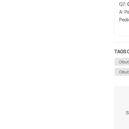
​Q7:
​A:​
Pedi
TAGS 
Dibu
Dibut
S