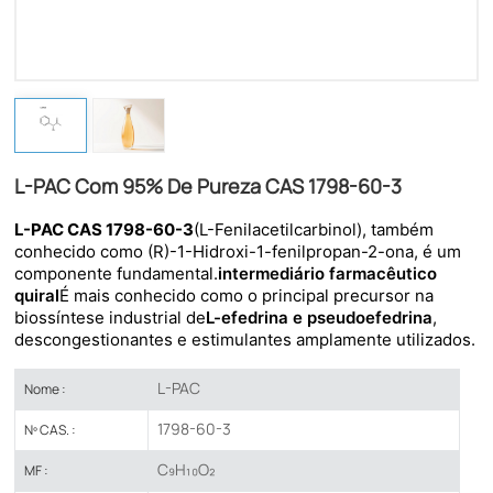
L-PAC Com 95% De Pureza CAS 1798-60-3
L-PAC
CAS 1798-60-3
(L-Fenilacetilcarbinol), também
conhecido como (R)-1-Hidroxi-1-fenilpropan-2-ona, é um
componente fundamental.
intermediário farmacêutico
quiral
É mais conhecido como o principal precursor na
biossíntese industrial de
L-efedrina e pseudoefedrina
,
descongestionantes e estimulantes amplamente utilizados.
L-PAC
Nome :
1798-60-3
Nº CAS. :
C₉H₁₀O₂
MF :