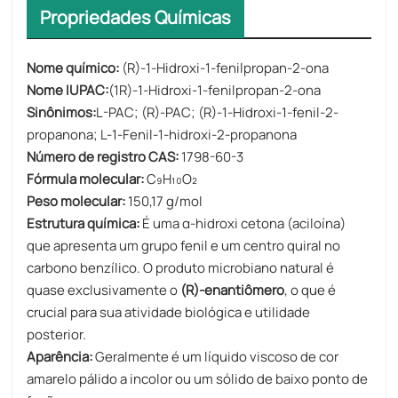
Propriedades Químicas
Nome químico:​​
(R)-1-Hidroxi-1-fenilpropan-2-ona
Nome IUPAC:
(1R)-1-Hidroxi-1-fenilpropan-2-ona
Sinônimos:
L-PAC; (R)-PAC; (R)-1-Hidroxi-1-fenil-2-
propanona; L-1-Fenil-1-hidroxi-2-propanona
Número de registro CAS:
1798-60-3
Fórmula molecular:
C₉H₁₀O₂
Peso molecular:
150,17 g/mol
Estrutura química:
É uma α-hidroxi cetona (aciloína)
que apresenta um grupo fenil e um centro quiral no
carbono benzílico. O produto microbiano natural é
quase exclusivamente o
(R)-enantiômero
, o que é
crucial para sua atividade biológica e utilidade
posterior.
Aparência:​​
Geralmente é um líquido viscoso de cor
amarelo pálido a incolor ou um sólido de baixo ponto de