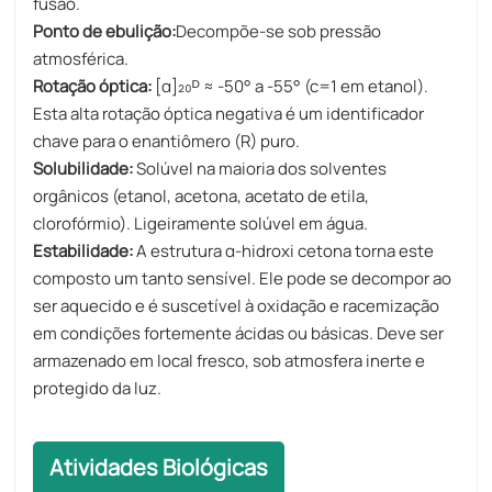
fusão.
Ponto de ebulição:
Decompõe-se sob pressão
atmosférica.
Rotação óptica:
[α]₂₀ᴰ ≈ -50° a -55° (c=1 em etanol).
Esta alta rotação óptica negativa é um identificador
chave para o enantiômero (R) puro.
Solubilidade:
Solúvel na maioria dos solventes
orgânicos (etanol, acetona, acetato de etila,
clorofórmio). Ligeiramente solúvel em água.
Estabilidade:
A estrutura α-hidroxi cetona torna este
composto um tanto sensível. Ele pode se decompor ao
ser aquecido e é suscetível à oxidação e racemização
em condições fortemente ácidas ou básicas. Deve ser
armazenado em local fresco, sob atmosfera inerte e
protegido da luz.
Atividades Biológicas