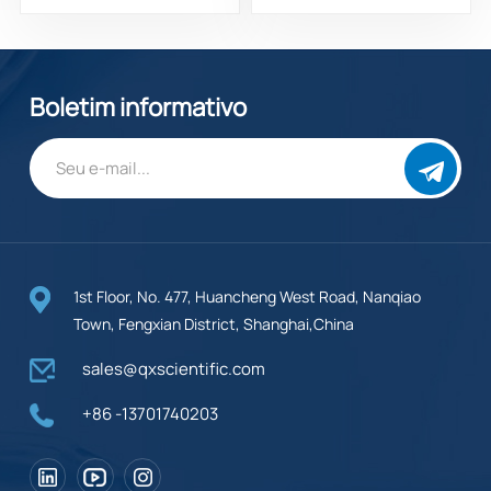
14348-38-0
Boletim informativo
1st Floor, No. 477, Huancheng West Road, Nanqiao
Town, Fengxian District, Shanghai,China
sales@qxscientific.com
+86 -13701740203