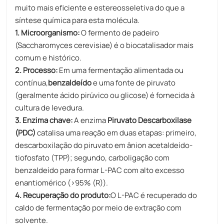
muito mais eficiente e estereosseletiva do que a
síntese química para esta molécula.
1. Microorganismo:
O fermento de padeiro
(Saccharomyces cerevisiae) é o biocatalisador mais
comum e histórico.
2. Processo:​​
Em uma fermentação alimentada ou
contínua,
benzaldeído
e uma fonte de piruvato
(geralmente ácido pirúvico ou glicose) é fornecida à
cultura de levedura.
3. Enzima chave:
A enzima
Piruvato Descarboxilase
(PDC)
catalisa uma reação em duas etapas: primeiro,
descarboxilação do piruvato em ânion acetaldeído-
tiofosfato (TPP); segundo, carboligação com
benzaldeído para formar L-PAC com alto excesso
enantiomérico (>95% (R)).
4. Recuperação do produto:
O L-PAC é recuperado do
caldo de fermentação por meio de extração com
solvente.