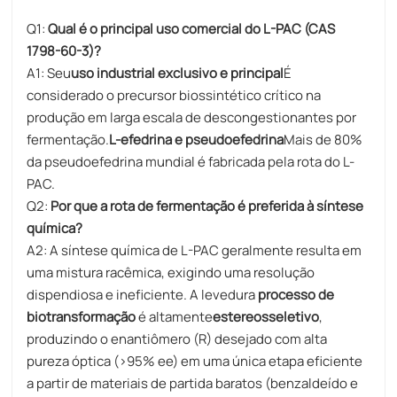
Q1:
Qual é o principal uso comercial do L-PAC (CAS
1798-60-3)?
A1: Seu
uso industrial exclusivo e principal
É
considerado o precursor biossintético crítico na
produção em larga escala de descongestionantes por
fermentação.
L-efedrina e pseudoefedrina
Mais de 80%
da pseudoefedrina mundial é fabricada pela rota do L-
PAC.
​Q2:
Por que a rota de fermentação é preferida à síntese
química?
A2: A síntese química de L-PAC geralmente resulta em
uma mistura racêmica, exigindo uma resolução
dispendiosa e ineficiente. A levedura
processo de
biotransformação
é altamente
estereosseletivo
,
produzindo o enantiômero (R) desejado com alta
pureza óptica (>95% ee) em uma única etapa eficiente
a partir de materiais de partida baratos (benzaldeído e