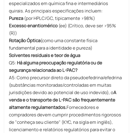
especializados em química fina e intermediários
quirais. As principais especificações incluem:
Pureza
(por HPLC/GC, tipicamente >98%)
Excesso enantiomérico
(ee)​​ (Crítico, deve ser >95%
(R))
Rotação Óptica
(como uma constante física
fundamental para a identidade e pureza)
Solventes residuais e teor de água
Q5:
Há alguma preocupação regulatória ou de
segurança relacionada ao L-PAC?
A5: Como precursor direto da pseudoefedrina/efedrina
(substâncias monitoradas/controladas em muitas
jurisdições devido ao potencial de uso indevido), o
A
venda e o transporte de L-PAC são frequentemente
altamente regulamentados.
Fornecedores e
compradores devem cumprir procedimentos rigorosos
de "conheça seu cliente" (KYC, na sigla em inglês),
licenciamento e relatórios regulatórios para evitar o