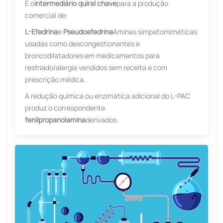
É o
intermediário quiral chave
para a produção
comercial de:
L-Efedrina
e
Pseudoefedrina
Aminas simpatomiméticas
usadas como descongestionantes e
broncodilatadores em medicamentos para
resfriado/alergia vendidos sem receita e com
prescrição médica.
A redução química ou enzimática adicional do L-PAC
produz o correspondente ​
fenilpropanolamina
derivados.