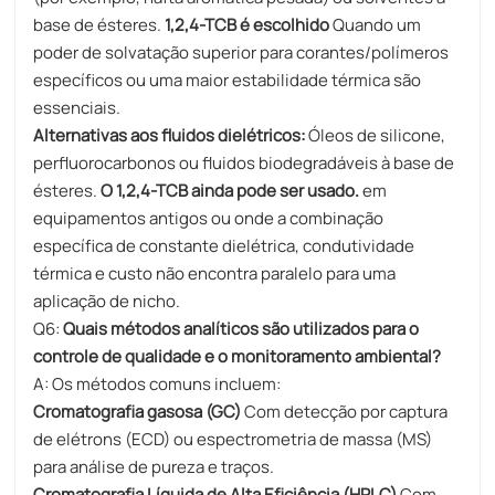
base de ésteres.
1,2,4-TCB é escolhido​
Quando um
poder de solvatação superior para corantes/polímeros
específicos ou uma maior estabilidade térmica são
essenciais.
Alternativas aos fluidos dielétricos:
Óleos de silicone,
perfluorocarbonos ou fluidos biodegradáveis ​​à base de
ésteres.
O 1,2,4-TCB ainda pode ser usado.
em
equipamentos antigos ou onde a combinação
específica de constante dielétrica, condutividade
térmica e custo não encontra paralelo para uma
aplicação de nicho.
Q6:
Quais métodos analíticos são utilizados para o
controle de qualidade e o monitoramento ambiental?
A: Os métodos comuns incluem:
Cromatografia gasosa (GC)
Com detecção por captura
de elétrons (ECD) ou espectrometria de massa (MS)
para análise de pureza e traços.
Cromatografia Líquida de Alta Eficiência (HPLC)
Com