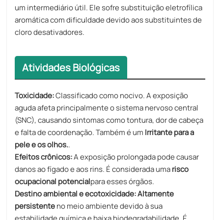
um intermediário útil. Ele sofre substituição eletrofílica
aromática com dificuldade devido aos substituintes de
cloro desativadores.
Atividades Biológicas
Toxicidade:
Classificado como nocivo. A exposição
aguda afeta principalmente o sistema nervoso central
(SNC), causando sintomas como tontura, dor de cabeça
e falta de coordenação. Também é um
Irritante para a
pele e os olhos.
.
Efeitos crônicos:
A exposição prolongada pode causar
danos ao fígado e aos rins. É considerada uma
risco
ocupacional potencial
para esses órgãos.
Destino ambiental e ecotoxicidade:
​
Altamente
persistente
no meio ambiente devido à sua
estabilidade química e baixa biodegradabilidade. É