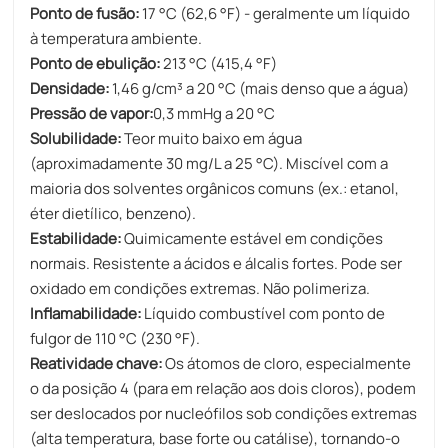
Ponto de fusão:
17 °C (62,6 °F) - geralmente um líquido
à temperatura ambiente.
Ponto de ebulição:
213 °C (415,4 °F)
Densidade:
1,46 g/cm³ a ​​20 °C (mais denso que a água)
Pressão de vapor:
0,3 mmHg a 20 °C
Solubilidade:
Teor muito baixo em água
(aproximadamente 30 mg/L a 25 °C). Miscível com a
maioria dos solventes orgânicos comuns (ex.: etanol,
éter dietílico, benzeno).
Estabilidade:
Quimicamente estável em condições
normais. Resistente a ácidos e álcalis fortes. Pode ser
oxidado em condições extremas. Não polimeriza.
Inflamabilidade:
Líquido combustível com ponto de
fulgor de 110 °C (230 °F).
Reatividade chave:
Os átomos de cloro, especialmente
o da posição 4 (para em relação aos dois cloros), podem
ser deslocados por nucleófilos sob condições extremas
(alta temperatura, base forte ou catálise), tornando-o