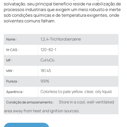
solvatação, seu principal benefício reside na viabilização de
processos industriais que exigem um meio robusto e inerte
sob condições químicas e de temperatura exigentes, onde
solventes comuns falham.
1,2,4-Trichlorobenzene
Nome :
120-82-1
Nº CAS. :
C₆H₃Cl₃
MF :
181.45
MW :
99%
Pureza :
Colorless to pale yellow, clear, oily liquid.
Aparência :
Store in a cool, well-ventilated
Condição de armazenamento :
area away from heat and ignition sources.