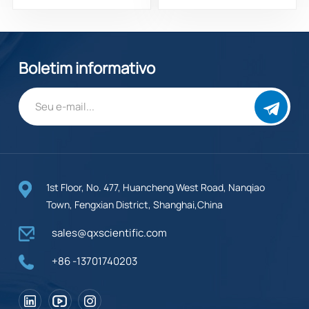
14348-38-0
Boletim informativo
1st Floor, No. 477, Huancheng West Road, Nanqiao
Town, Fengxian District, Shanghai,China
sales@qxscientific.com
+86 -13701740203