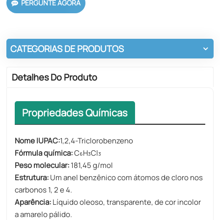
PERGUNTE AGORA
CATEGORIAS DE PRODUTOS
Detalhes Do Produto
Propriedades Químicas
Nome IUPAC:
1,2,4-Triclorobenzeno
Fórmula química:
C₆H₃Cl₃
Peso molecular:
181,45 g/mol
Estrutura:
Um anel benzênico com átomos de cloro nos
carbonos 1, 2 e 4.
Aparência:
Líquido oleoso, transparente, de cor incolor
a amarelo pálido.