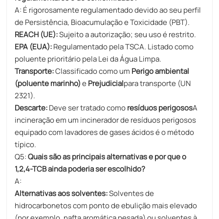
A: É rigorosamente regulamentado devido ao seu perfil
de Persistência, Bioacumulação e Toxicidade (PBT).
REACH (UE):
Sujeito a autorização; seu uso é restrito.
EPA (EUA):
Regulamentado pela TSCA. Listado como
poluente prioritário pela Lei da Água Limpa.
Transporte:
Classificado como um
Perigo ambiental
(poluente marinho)
e
Prejudicial
para transporte (UN
2321).
Descarte:
Deve ser tratado como
resíduos perigosos
A
incineração em um incinerador de resíduos perigosos
equipado com lavadores de gases ácidos é o método
típico.
Q5:
Quais são as principais alternativas e por que o
1,2,4-TCB ainda poderia ser escolhido?
A:
Alternativas aos solventes:
Solventes de
hidrocarbonetos com ponto de ebulição mais elevado
(por exemplo, nafta aromática pesada) ou solventes à