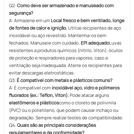
Q2:
Como deve ser armazenado e manuseado com
segurança?
A: Armazene em um
Local fresco e bem ventilado, longe
de fontes de calor e ignição.
Utilize recipientes de aço
inoxidável ou aço revestido. Mantenha-os bem
fechados. Manuseie com cuidado.
EPI adequado
Luvas
resistentes a produtos químicos (nitrilo, Viton), óculos
de proteção e respiradores para vapores, caso a
ventilação seja inadequada. Aterre os recipientes para
evitar descargas eletrostáticas.
Q3:
É compatível com metais e plásticos comuns?
A: É compatível com
inoxidável
aço, vidro e polímeros
fluorados (ex.: Teflon, Viton).
Pode atacar alguns
elastômeros e plásticos
como o cloreto de polivinila
(PVC) ou o polietileno, que podem causar inchaço ou
degradação. Sempre realize testes de compatibilidade.
Q4:
Quais são as principais considerações
regulamentares e de conformidade?