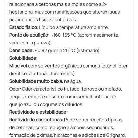
relacionada a cetonas mais simples como a 2-
heptanona, mas com ramificações que alteram suas
propriedades físicas e olfativas.
Estado físico:
Líquido à temperatura ambiente.
Ponto de ebulição:
~160-165 °C (aproximadamente,
varia com a pureza).
Densidade:
~0,82 g/mL a 20 °C (estimado).
Solubilidade:
Miscível
com solventes orgânicos comuns (etanol, éter
dietílico, acetona, clorofórmio).
Solubilidade muito baixa.
na água.
Odor:
Odor característico frutado, terroso ou mofado,
frequentemente descrito como semelhante ao de
queijo azul ou cogumelos diluídos.
Reatividade e estabilidade:
Reatividade das cetonas:
Pode sofrer reações típicas
de cetonas, como redução a álcoois secundários,
formação de oximas/hidrazonas e adições de Grignard.