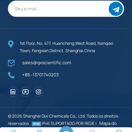
1st Floor, No. 477, Huancheng West Road, Nanqiao
Town, Fengxian District, Shanghai,China
sales@qxscientific.com
+86 -13701740203
© 2026 Shanghai Qixi Chemicals Co., Ltd. Todos os direitos
Mapa do
reservados .
IPv6 SUPORTADO POR REDE |
site
XML
Blogue
política de Privacidade
|
|
|