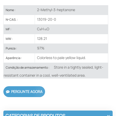
2-Methyl-3-heptanone
Nome :
13019-20-0
Nº CAS. :
C₈H₁₆O
MF :
128.21
MW :
97%
Pureza :
Colorless to pale yellow liquid.
Aparência :
Store in a tightly sealed, light-
Condição de armazenamento :
resistant container in a cool, well-ventilated area.
PERGUNTE AGORA
CATEGORIAS DE PRODUTOS