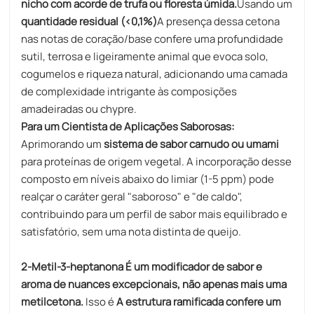
nicho com acorde de trufa ou floresta úmida.
Usando um
quantidade residual (<0,1%)
A presença dessa cetona
nas notas de coração/base confere uma profundidade
sutil, terrosa e ligeiramente animal que evoca solo,
cogumelos e riqueza natural, adicionando uma camada
de complexidade intrigante às composições
amadeiradas ou chypre.
Para um Cientista de Aplicações Saborosas:
Aprimorando um
sistema de sabor carnudo ou umami​
para proteínas de origem vegetal. A incorporação desse
composto em níveis abaixo do limiar (1-5 ppm) pode
realçar o caráter geral "saboroso" e "de caldo",
contribuindo para um perfil de sabor mais equilibrado e
satisfatório, sem uma nota distinta de queijo.
2-Metil-3-heptanona
É um modificador de sabor e
aroma de nuances excepcionais, não apenas mais uma
metilcetona.
Isso é
A estrutura ramificada confere um