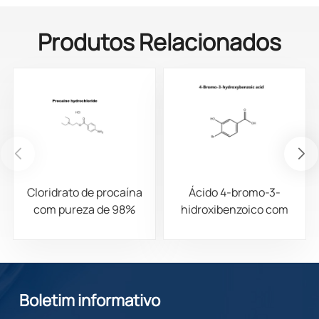
Produtos Relacionados
Cloridrato de procaína
Ácido 4-bromo-3-
com pureza de 98%
hidroxibenzoico com
CAS 51-05-8
pureza de 98% CAS
14348-38-0
Boletim informativo