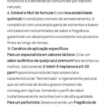
sintéticos e a demanda do consumidor por sabores
naturais.
4. Estável e fácil de formular:
Exibe
boa estabilidade
química
Em condições normais de armazenamento, é
compatível com uma ampla gama de solventes e bases
utilizados em concentrados de sabor e fragrância,
garantindo um desempenho consistente nos produtos
finais ao longo do tempo.
🎯
Cenários de aplicação específicos
Para um especialista em sabores lácteos:
Criar um
sabor autêntico de queijo azul premium
Para lanches ou
molhos. Adicionando
2-Metil-3-heptanona a 5-20
ppm
Proporciona a nota de topo essencial e
característica de "fermentado" e ligeiramente peculiar
que as cetonas de ácidos graxos lineares não
conseguem replicar, tornando o perfil de sabor
instantaneamente reconhecível e de alta qualidade.
Para um perfumista:
Desenvolvendo um
Fragrância de