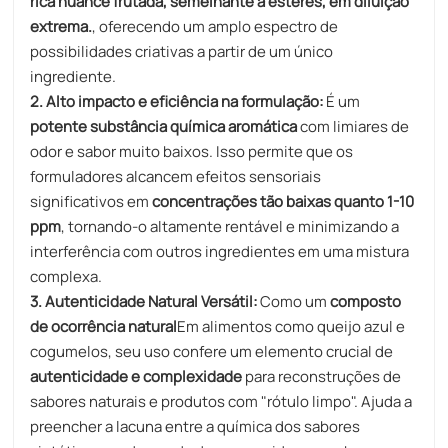
rica nuance frutada, semelhante a ésteres, em diluição
extrema.
, oferecendo um amplo espectro de
possibilidades criativas a partir de um único
ingrediente.
2. Alto impacto e eficiência na formulação:
É um
potente substância química aromática
com limiares de
odor e sabor muito baixos. Isso permite que os
formuladores alcancem efeitos sensoriais
significativos em
concentrações tão baixas quanto 1-10
ppm
, tornando-o altamente rentável e minimizando a
interferência com outros ingredientes em uma mistura
complexa.
3. Autenticidade Natural Versátil:
Como um
composto
de ocorrência natural
Em alimentos como queijo azul e
cogumelos, seu uso confere um elemento crucial de
autenticidade e complexidade
para reconstruções de
sabores naturais e produtos com "rótulo limpo". Ajuda a
preencher a lacuna entre a química dos sabores