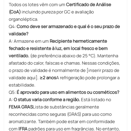
Todos os lotes vêm com um
Certificado de Análise
(CoA)
incluindo pureza por GC e avaliação
organoléptica.
Q4:
Como deve ser armazenado e qual é o seu prazo de
validade?
A: Armazene em um
Recipiente hermeticamente
fechado e resistente à luz, em local fresco e bem
ventilado.
(de preferência abaixo de 25 °C). Mantenha
afastado do calor, faíscas e chamas. Nessas condições,
o prazo de validade é normalmente de [inserir prazo de
validade aqui].
≥2 anos
A refrigeração pode prolongar a
estabilidade.
Q5:
É aprovado para uso em alimentos ou cosméticos?
A:
O status varia conforme a região.
Está listado no
FEMA GRAS
Lista de substâncias geralmente
reconhecidas como seguras (GRAS) para uso como
aromatizante. Também pode estar em conformidade
com
IFRA
padrões para uso em fragrâncias. No entanto,