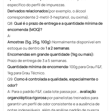
específico do perfil de impurezas.
Derivados relacionados
(por exemplo, o álcool
correspondente 2-metil-3-heptanol, ou oxima).
Q8:
Qual é o prazo de entrega e a quantidade mínima de
encomenda (MOQ)?
A:
Amostras (5g, 25g, 100g):
Normalmente disponível em
estoque ou dentro de
1 a 2 semanas
.
Encomendas em grande quantidade (1kg ou mais):
Prazo de entrega de 3 a 5 semanas.
Quantidade mínima de encomenda:
100g para Grau F&F,
1kg para Grau Técnico.
Q9:
Como é controlada a qualidade, especialmente o
odor?
A: Para o padrão F&F, cada lote passa por...
avaliação
organoléptica rigorosa
por painelistas treinados para
garantir um perfil de odor consistente e a ausência de
notas indesejáveis, além da análise padrão de pureza