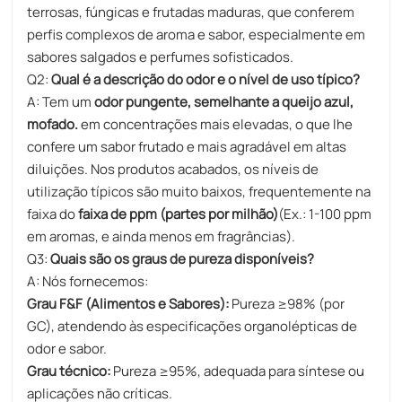
terrosas, fúngicas e frutadas maduras, que conferem
perfis complexos de aroma e sabor, especialmente em
sabores salgados e perfumes sofisticados.
Q2:
Qual é a descrição do odor e o nível de uso típico?
A: Tem um
odor pungente, semelhante a queijo azul,
mofado.
em concentrações mais elevadas, o que lhe
confere um sabor frutado e mais agradável em altas
diluições. Nos produtos acabados, os níveis de
utilização típicos são muito baixos, frequentemente na
faixa do
faixa de ppm (partes por milhão)
(Ex.: 1-100 ppm
em aromas, e ainda menos em fragrâncias).
Q3:
Quais são os graus de pureza disponíveis?
A: Nós fornecemos:
Grau F&F (Alimentos e Sabores):
Pureza ≥98% (por
GC), atendendo às especificações organolépticas de
odor e sabor.
Grau técnico:
Pureza ≥95%, adequada para síntese ou
aplicações não críticas.