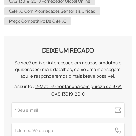
CAS 13019-20-0 Fornecedor Global Online
C₈H₁₆O Com Propriedades Sensoriais Únicas
Preço Competitivo De C₈H₁₆O
DEIXE UM RECADO
Se você estiver interessado em nossos produtos e
quiser saber mais detalhes, deixe uma mensagem
aqui e responderemos o mais breve possível.
Assunto :
2-Metil-3-heptanona com pureza de 97%
CAS 13019-20-0