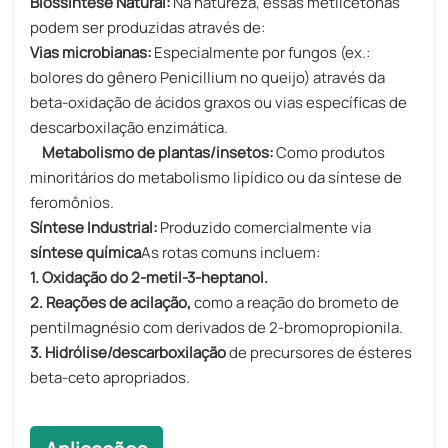
Biossíntese Natural:
Na natureza, essas metilcetonas
podem ser produzidas através de:
Vias microbianas:
Especialmente por fungos (ex.:
bolores do gênero Penicillium no queijo) através da
beta-oxidação de ácidos graxos ou vias específicas de
descarboxilação enzimática.
Metabolismo de plantas/insetos:
Como produtos
minoritários do metabolismo lipídico ou da síntese de
feromônios.
Síntese Industrial:
Produzido comercialmente via
síntese química
As rotas comuns incluem:
1. Oxidação do 2-metil-3-heptanol.
2. Reações de acilação,
como a reação do brometo de
pentilmagnésio com derivados de 2-bromopropionila.
3. Hidrólise/descarboxilação
de precursores de ésteres
beta-ceto apropriados.