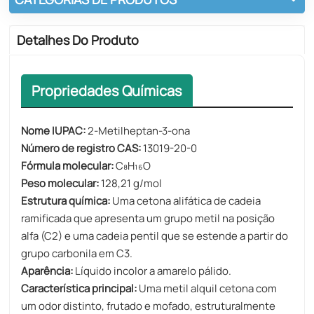
Detalhes Do Produto
Propriedades Químicas
Nome IUPAC:
2-Metilheptan-3-ona
Número de registro CAS:
13019-20-0
Fórmula molecular:
C₈H₁₆O
Peso molecular:
128,21 g/mol
Estrutura química:
Uma cetona alifática de cadeia
ramificada que apresenta um grupo metil na posição
alfa (C2) e uma cadeia pentil que se estende a partir do
grupo carbonila em C3.
Aparência:
Líquido incolor a amarelo pálido.
Característica principal:
Uma metil alquil cetona com
um odor distinto, frutado e mofado, estruturalmente